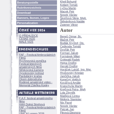
Kheil Bohumil
Beratungsstelle
Kotlant Tom
Rubrikverzeichnis
Lyčka Martin
Macek Petr
Download
Nosek Václav
Banners, Ikonen, Logos
iveňová Silvia, MgA.
těpáníková Natálie
Personalization
Zwiener Viktor
Autor
O PŘEHLÍDCE
Beneš Otmar, Bc.
ČESKÉ VIZE
Blažek Petr
MALÉ VIZE
Bodlák Kryštof, Dis.
Cedivoda Tom
Dvořák Petr
Forman Jakub
FAF - Festival Ambroziádních
Formánek Milan
Filmů
Gottwald Radek
Rychnovská osmička
Hejna Ondřej
Festival leteckých
Herold Ondřej
amatérských filmů
Horáček Lukáš, Ing. Mgr.
Střekovská kamera
Hrušovský Kristian
Vysokovský kohout
Pardubický kraťas
Jančička Jakub
Okem dobrodruha
Konečný Vojtěch
Rodinné amatérské video -
Kovářová Amálie
Memoriál Zdeňka Kopky
Kratochvíla Martin
Krejčová Petra, MgA
Lola Zbyněk
Matějová Lenka
F.A.F. festival amatérského
Melioris Stanislav
filmu
Nix Pavel
HAH Dolná Strehov
Nosek Václav
FAF - Festival Ambroziádních
Patzak Jan
Filmů
Pitrová Eleonora
UNICA Lugano 2026