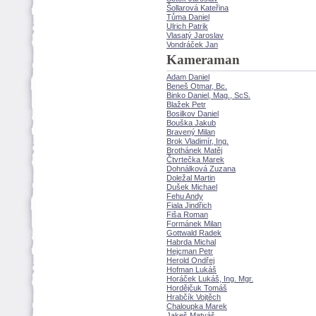
ollarová Kateřina
Tůma Daniel
Ulrich Patrik
Vlasatý Jaroslav
Vondráček Jan
Kameraman
Adam Daniel
Beneš Otmar, Bc.
Binko Daniel, Mag., ScS.
Blažek Petr
Bosilkov Daniel
Bouška Jakub
Bravený Milan
Brok Vladimír, Ing.
Brothánek Matěj
Čtvrtečka Marek
Dohnálková Zuzana
Doležal Martin
Dušek Michael
Fehu Andy
Fiala Jindřich
Fiša Roman
Formánek Milan
Gottwald Radek
Habrda Michal
Hejcman Petr
Herold Ondřej
Hofman Luk
Horáček Lukáš, Ing. Mgr.
Hordějčuk Tom
Hrabčík Vojtěch
Chaloupka Marek
Jakeš Maty