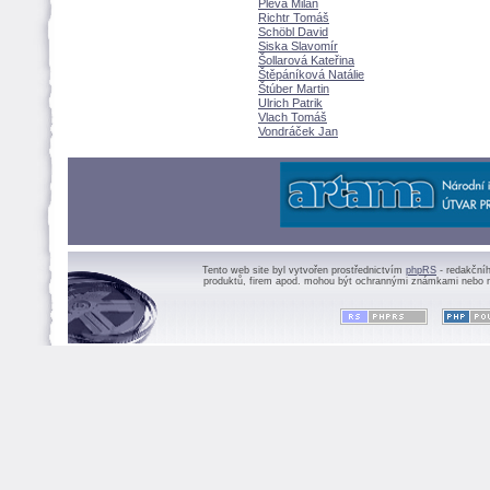
Pleva Milan
Richtr Tom
Schöbl David
Siska Slavomír
ollarová Kateřina
těpáníková Natálie
túber Martin
Ulrich Patrik
Vlach Tom
Vondráček Jan
Tento web site byl vytvořen prostřednictvím
phpRS
- redakční
produktů, firem apod. mohou být ochrannými známkami nebo r