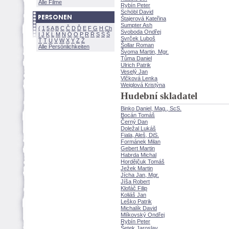
Alle Filme
Rybín Peter
Schöbl David
Śtajerová Kateřina
Sumpter Ash
(
1
5
A
B
C
Č
D
Ď
E
F
G
H
Ch
Svoboda Ondřej
I
J
K
L
M
N
Ó
O
P
R
Ř
S
Ś
Svrček Lubo
Ť
T
U
V
W
X
Y
Z
ollar Roman
Alle Persönlichkeiten
voma Martin, Mgr.
Tůma Daniel
Ulrich Patrik
Veselý Jan
Vlčková Lenka
Weiglová Kristýna
Hudební skladatel
Binko Daniel, Mag., ScS.
Bocán Tom
Černý Dan
Doležal Luk
Fiala, Aleš, DiS.
Formánek Milan
Gebert Martin
Habrda Michal
Hordějčuk Tom
Ježek Martin
Jícha Jan, Mgr.
Jíša Robert
Klofáč Filip
Koliáš Jan
Leško Patrik
Michalík David
Mlíkovský Ondřej
Rybín Peter
etek Jaroslav