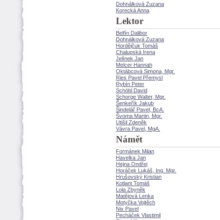
Dohnálková Zuzana
Korecká Anna
Lektor
Belfín Dalibor
Dohnálková Zuzana
Hordějčuk Tom
Chalupská Irena
Jelínek Jan
Melcer Hannah
Oktábcová Simona, Mgr.
Ries Pavel Přemysl
Rybín Peter
Schöbl David
Schorge Walter, Mgr.
enkeřík Jakub
indelář Pavel, BcA.
voma Martin, Mgr.
Utišil Zdeněk
Vávra Pavel, MgA.
Námět
Formánek Milan
Havelka Jan
Hejna Ondřej
Horáček Lukáš, Ing. Mgr.
Hrušovský Kristian
Kotlant Tom
Lola Zbyněk
Matějová Lenka
Motyčka Vojtěch
Nix Pavel
Pecháček Vlastimil