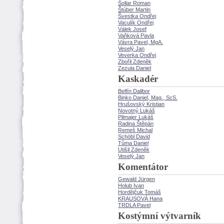
ollar Roman
túber Martin
vestka Ondřej
Vaculík Ondřej
Válek Josef
Vaňková Pavla
Vávra Pavel, MgA.
Veselý Jan
Veverka Ondřej
Zbořil Zdeněk
Zezula Daniel
Kaskadér
Belfín Dalibor
Binko Daniel, Mag., ScS.
Hrušovský Kristian
Novotný Luk
Pilmajer Luk
Radina Štěpán
Remeš Michal
Schöbl David
Tůma Daniel
Utišil Zdeněk
Veselý Jan
Komentátor
Gewald Jürgen
Holub Ivan
Hordějčuk Tom
KRAUSOVÁ Hana
TRDLA Pavel
Kostýmní výtvarník