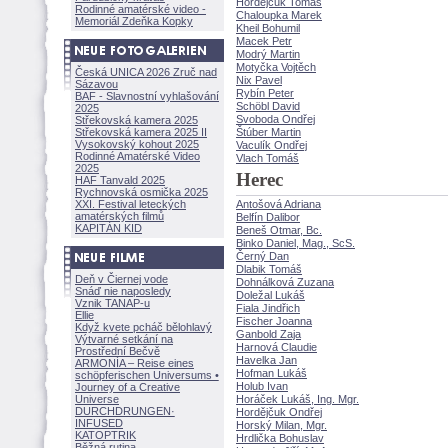
Hordějčuk Tom
Rodinné amatérské video -
Chaloupka Marek
Memoriál Zdeňka Kopky
Kheil Bohumil
Macek Petr
Modrý Martin
Motyčka Vojtěch
Česká UNICA 2026 Zruč nad
Nix Pavel
Sázavou
Rybín Peter
BAF - Slavnostní vyhlašování
Schöbl David
2025
Svoboda Ondřej
Střekovská kamera 2025
Střekovská kamera 2025 II
túber Martin
Vysokovský kohout 2025
Vaculík Ondřej
Rodinné Amatérské Video
Vlach Tom
2025
Herec
HAF Tanvald 2025
Rychnovská osmička 2025
XXI. Festival leteckých
Antošová Adriana
amatérských filmů
Belfín Dalibor
KAPITÁN KID
Beneš Otmar, Bc.
Binko Daniel, Mag., ScS.
Černý Dan
Dlabik Tom
Deň v Čiernej vode
Dohnálková Zuzana
Snáď nie naposledy
Doležal Luk
Vznik TANAP-u
Fiala Jindřich
Ellie
Fischer Joanna
Když kvete pcháč bělohlavý
Ganbold Zaja
Výtvarné setkání na
Harnová Claudie
Prostřední Bečvě
Havelka Jan
ARMONÍA – Reise eines
Hofman Luk
schöpferisch
en Universums •
Holub Ivan
Journey of a Creative
Universe
Horáček Lukáš, Ing. Mgr.
DURCHDRUNGEN
·
Hordějčuk Ondřej
INFUSED
Horský Milan, Mgr.
KATOPTRIK
Hrdlička Bohuslav
Běžná rutina