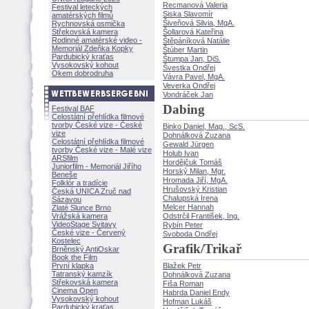
Recmanová Valeria
Festival leteckých
Siska Slavomír
amatérských filmů
iveňová Silvia, MgA.
Rychnovská osmička
Střekovská kamera
ollarová Kateřina
Rodinné amatérské video -
těpáníková Natálie
Memoriál Zdeňka Kopky
túber Martin
Pardubický kraťas
tumpa Jan, DiS.
Vysokovský kohout
vestka Ondřej
Okem dobrodruha
Vávra Pavel, MgA.
Veverka Ondřej
Vondráček Jan
Dabing
Festival BAF
Celostátní přehlídka filmové
tvorby České vize - České
Binko Daniel, Mag., ScS.
vize
Dohnálková Zuzana
Celostátní přehlídka filmové
Gewald Jürgen
tvorby České vize - Malé vize
Holub Ivan
ARSfilm
Hordějčuk Tom
Juniorfilm - Memoriál Jiřího
Horský Milan, Mgr.
Beneše
Hromada Jiří, MgA.
Folklór a tradície
Hrušovský Kristian
Česká UNICA Zruč nad
Chalupská Irena
Sázavou
Melcer Hannah
Zlaté Slunce Brno
Vrážská kamera
Odstrčil František, Ing.
VideoStage Svitavy
Rybín Peter
České vize - Červený
Svoboda Ondřej
Kostelec
Grafik/Trikař
Brněnský AntiOskar
Book the Film
První klapka
Blažek Petr
Tatranský kamzík
Dohnálková Zuzana
Střekovská kamera
Fiša Roman
Cinema Open
Habrda Daniel Endy
Vysokovský kohout
Hofman Luk
Pardubický kraťas