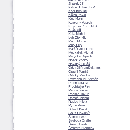
Jirásek Jiří
Kellner Lukáš, BcA
Kheil Bohumil
Kičina Pavol
Klos Martin
Konečný Vojtěch
Krejčová Petra, MgA
Kuča Jiří
Kulja Michal
Lola Zbyněk
Mach Martin
Malý Filip
Maršík Josef, Ing.
Moskaljuk Michal
Motyčka Vojtěch
Nosek Václav
Novotný Luk
Odstrčil František, Ing.
Opatřil Tom
Orlický Mikol
Patzenhauer Zdeněk
Procházka Ivo
Procházka Petr
Radina Štěpán
Rachač Jakub
Remeš Michal
Rublev Nikita
Rybín Peter
Schöbl David
Siska Slavomír
Sumpter Ash
Svoboda Ondřej
imko Jakub
matera Bronislav