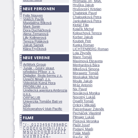
Hromada Jiří, MgA.
Hruška Jakub
Hrušovský Kristian
Chabiniok Pavel
Felix Nguyen
Chaloupková Petra
Vojtěch Pavlík
Jankuliaková Petra
Magdaléna Bílkov
Klofáč Filip
Mark Sonin
Kolařík Michal
Dora Ducháčkov
Kolouchová Tereza
Alena Zemanov
Korber Jakub
Lilly Kollmerov
Koubek Petr
Tereza Polákov
Jakub Samek
Kupka Roman
Klára Fryčkov
LICHTENBERG Roman
Lola Zbyněk
Mann Tom
Maximová Elizaveta
ArtWork Group
Menhardová Bára
Junák - český skaut,
Mikešová Simona
středisko Příbor, z. s.
Morawetz Tom
Digladior, škola šermu z.s.
Moskaljuk Michal
Ústečtí filmaři, z.s.
Moulis Jakub
Videoklub Kutná Hora
Mráz Antonín
PROBILUM, z.s.
Nix Pavel
Umělecká agentura Ambrozia
Nováková Monika
o.p.s.
Novotný Luk
ORFIKLUB
Opatřil Tom
Univerzita Tomáše Bati ve
Zlíně
Orlický Mikol
Nízkoprahový klub Pacific
Patzenhauer Zdeněk
Pecháček Vlastimil
Pilmajer Luk
Písková Veronika
"
(
-
.
0
1
2
3
4
5
6
7
8
9
A
B
C
Plašil Josef
Č
D
Ď
E
F
G
H
Ch
I
Í
J
K
L
Ľ
Podaný Matěj
M
N
O
Ó
P
Q
R
Ř
S
Ś
T
Ť
Polák Matěj
U
Ú
V
W
X
Y
Z
Raušic Jiří