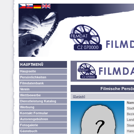
Haupseite
Persönlichkeiten
Filmdatenbank
Filmische Pers
Verein
Wettbewerbe
[Zurück]
Dienstleistung Katalog
Nam
Werbung
Stadt
Kontakt Formular
Bezi
Autorengebühren
Land
Fotogalerie
Staa
Gästebuch
Han