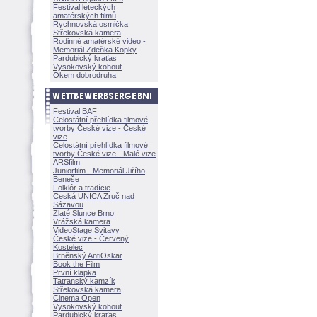
Festival leteckých
amatérských filmů
Rychnovská osmička
Střekovská kamera
Rodinné amatérské video -
Memoriál Zdeňka Kopky
Pardubický kraťas
Vysokovský kohout
Okem dobrodruha
Festival BAF
Celostátní přehlídka filmové
tvorby České vize - České
vize
Celostátní přehlídka filmové
tvorby České vize - Malé vize
ARSfilm
Juniorfilm - Memoriál Jiřího
Beneše
Folklór a tradície
Česká UNICA Zruč nad
Sázavou
Zlaté Slunce Brno
Vrážská kamera
VideoStage Svitavy
České vize - Červený
Kostelec
Brněnský AntiOskar
Book the Film
První klapka
Tatranský kamzík
Střekovská kamera
Cinema Open
Vysokovský kohout
Pardubický kraťas