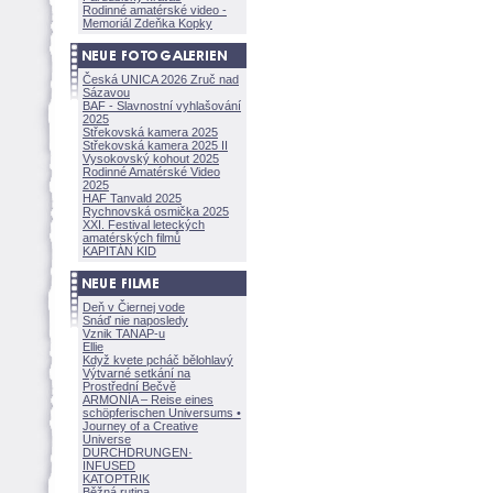
Rodinné amatérské video -
Memoriál Zdeňka Kopky
Česká UNICA 2026 Zruč nad
Sázavou
BAF - Slavnostní vyhlašování
2025
Střekovská kamera 2025
Střekovská kamera 2025 II
Vysokovský kohout 2025
Rodinné Amatérské Video
2025
HAF Tanvald 2025
Rychnovská osmička 2025
XXI. Festival leteckých
amatérských filmů
KAPITÁN KID
Deň v Čiernej vode
Snáď nie naposledy
Vznik TANAP-u
Ellie
Když kvete pcháč bělohlavý
Výtvarné setkání na
Prostřední Bečvě
ARMONÍA – Reise eines
schöpferisch
en Universums •
Journey of a Creative
Universe
DURCHDRUNGEN
·
INFUSED
KATOPTRIK
Běžná rutina