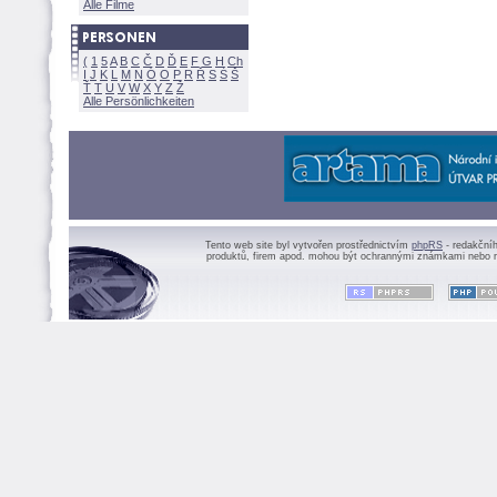
Alle Filme
(
1
5
A
B
C
Č
D
Ď
E
F
G
H
Ch
I
J
K
L
M
N
Ó
O
P
R
Ř
S
Ś
Ť
T
U
V
W
X
Y
Z
Alle Persönlichkeiten
Tento web site byl vytvořen prostřednictvím
phpRS
- redakční
produktů, firem apod. mohou být ochrannými známkami nebo r