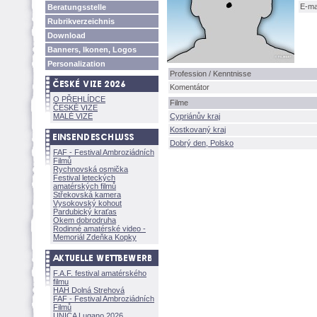
E-ma
Beratungsstelle
Rubrikverzeichnis
Download
Banners, Ikonen, Logos
Personalization
Profession / Kenntnisse
Komentátor
O PŘEHLÍDCE
Filme
ČESKÉ VIZE
MALÉ VIZE
Cypriánův kraj
Kostkovaný kraj
Dobrý den, Polsko
FAF - Festival Ambroziádních
Filmů
Rychnovská osmička
Festival leteckých
amatérských filmů
Střekovská kamera
Vysokovský kohout
Pardubický kraťas
Okem dobrodruha
Rodinné amatérské video -
Memoriál Zdeňka Kopky
F.A.F. festival amatérského
filmu
HAH Dolná Strehov
FAF - Festival Ambroziádních
Filmů
UNICA Lugano 2026