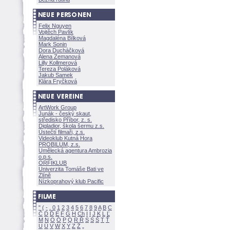
Felix Nguyen
Vojtěch Pavlík
Magdaléna Bílkov
Mark Sonin
Dora Ducháčkov
Alena Zemanov
Lilly Kollmerov
Tereza Polákov
Jakub Samek
Klára Fryčkov
ArtWork Group
Junák - český skaut,
středisko Příbor, z. s.
Digladior, škola šermu z.s.
Ústečtí filmaři, z.s.
Videoklub Kutná Hora
PROBILUM, z.s.
Umělecká agentura Ambrozia
o.p.s.
ORFIKLUB
Univerzita Tomáše Bati ve
Zlíně
Nízkoprahový klub Pacific
"
(
-
.
0
1
2
3
4
5
6
7
8
9
A
B
C
Č
D
Ď
E
F
G
H
Ch
I
Í
J
K
L
Ľ
M
N
O
Ó
P
Q
R
Ř
S
Ś
T
Ť
U
Ú
V
W
X
Y
Z