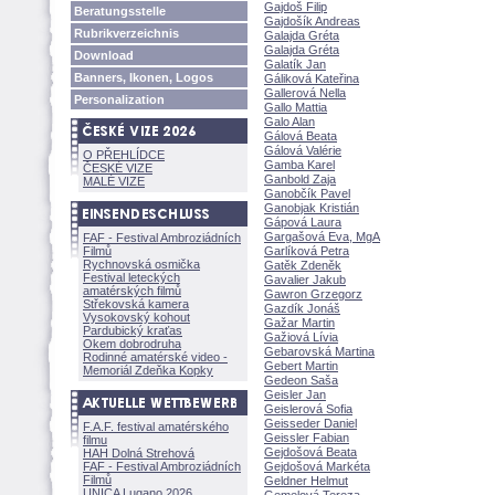
Gajdoš Filip
Beratungsstelle
Gajdošík Andreas
Rubrikverzeichnis
Galajda Gréta
Galajda Gréta
Download
Galatík Jan
Banners, Ikonen, Logos
Gáliková Kateřina
Gallerová Nella
Personalization
Gallo Mattia
Galo Alan
Gálová Beata
Gálová Valérie
O PŘEHLÍDCE
Gamba Karel
ČESKÉ VIZE
Ganbold Zaja
MALÉ VIZE
Ganobčík Pavel
Ganobjak Kristián
Gápová Laura
Gargašová Eva, MgA
FAF - Festival Ambroziádních
Filmů
Garlíková Petra
Rychnovská osmička
Gatěk Zdeněk
Festival leteckých
Gavalier Jakub
amatérských filmů
Gawron Grzegorz
Střekovská kamera
Gazdík Jon
Vysokovský kohout
Gažar Martin
Pardubický kraťas
Gažiová Lívia
Okem dobrodruha
Gebarovská Martina
Rodinné amatérské video -
Gebert Martin
Memoriál Zdeňka Kopky
Gedeon Saša
Geisler Jan
Geislerová Sofia
Geisseder Daniel
F.A.F. festival amatérského
Geissler Fabian
filmu
Gejdošová Beata
HAH Dolná Strehov
FAF - Festival Ambroziádních
Gejdošová Markéta
Filmů
Geldner Helmut
UNICA Lugano 2026