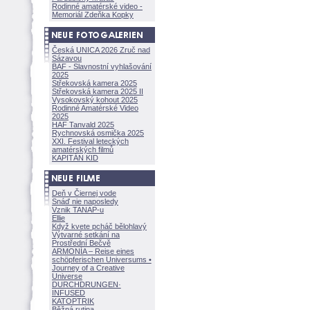
Rodinné amatérské video -
Memoriál Zdeňka Kopky
Česká UNICA 2026 Zruč nad
Sázavou
BAF - Slavnostní vyhlašování
2025
Střekovská kamera 2025
Střekovská kamera 2025 II
Vysokovský kohout 2025
Rodinné Amatérské Video
2025
HAF Tanvald 2025
Rychnovská osmička 2025
XXI. Festival leteckých
amatérských filmů
KAPITÁN KID
Deň v Čiernej vode
Snáď nie naposledy
Vznik TANAP-u
Ellie
Když kvete pcháč bělohlavý
Výtvarné setkání na
Prostřední Bečvě
ARMONÍA – Reise eines
schöpferisch
en Universums •
Journey of a Creative
Universe
DURCHDRUNGEN
·
INFUSED
KATOPTRIK
Běžná rutina