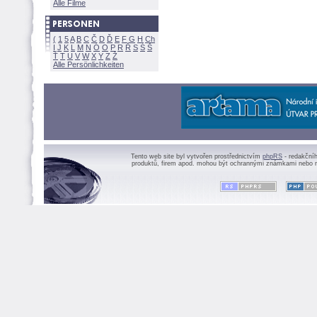
Alle Filme
(
1
5
A
B
C
Č
D
Ď
E
F
G
H
Ch
I
J
K
L
M
N
Ó
O
P
R
Ř
S
Ś
Ť
T
U
V
W
X
Y
Z
Alle Persönlichkeiten
Tento web site byl vytvořen prostřednictvím
phpRS
- redakční
produktů, firem apod. mohou být ochrannými známkami nebo r