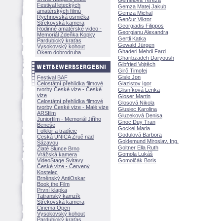
Gemelová Tereza
Festival leteckých
Gemza Matej Jakub
amatérských filmů
Gemza Michal
Rychnovská osmička
Genčur Viktor
Střekovská kamera
Georgiadis Filippos
Rodinné amatérské video -
Georgianu Alexandra
Memoriál Zdeňka Kopky
Gertli Katka
Pardubický kraťas
Gewald Jürgen
Vysokovský kohout
Ghaderi Mehdi Fard
Okem dobrodruha
Gharibzadeh Daryoush
Gibfried Vojtěch
Girč Timofej
Gisle Jon
Festival BAF
Celostátní přehlídka filmové
Glazistov Igor
tvorby České vize - České
Glisníková Lenka
vize
Gloser Martin
Celostátní přehlídka filmové
Glosová Nikola
tvorby České vize - Malé vize
Głusiec Karolina
ARSfilm
Gluzeková Denisa
Juniorfilm - Memoriál Jiřího
Gnoc Duy Tran
Beneše
Gockel Maria
Folklór a tradície
Godulová Barbora
Česká UNICA Zruč nad
Goldemund Miroslav, Ing.
Sázavou
Goltner Ella Ruth
Zlaté Slunce Brno
Gomola Luk
Vrážská kamera
VideoStage Svitavy
Gomolčák Boris
České vize - Červený
Kostelec
Brněnský AntiOskar
Book the Film
První klapka
Tatranský kamzík
Střekovská kamera
Cinema Open
Vysokovský kohout
Pardubický kraťas