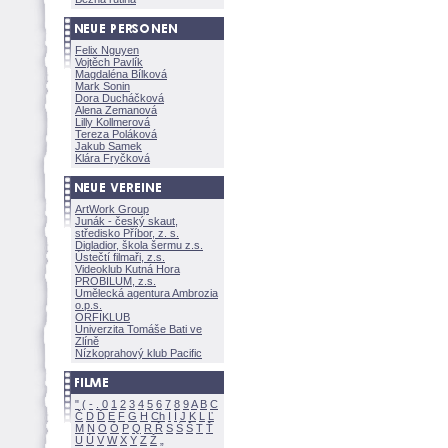
Felix Nguyen
Vojtěch Pavlík
Magdaléna Bílkov
Mark Sonin
Dora Ducháčkov
Alena Zemanov
Lilly Kollmerov
Tereza Polákov
Jakub Samek
Klára Fryčkov
ArtWork Group
Junák - český skaut,
středisko Příbor, z. s.
Digladior, škola šermu z.s.
Ústečtí filmaři, z.s.
Videoklub Kutná Hora
PROBILUM, z.s.
Umělecká agentura Ambrozia
o.p.s.
ORFIKLUB
Univerzita Tomáše Bati ve
Zlíně
Nízkoprahový klub Pacific
"
(
-
.
0
1
2
3
4
5
6
7
8
9
A
B
C
Č
D
Ď
E
F
G
H
Ch
I
Í
J
K
L
Ľ
M
N
O
Ó
P
Q
R
Ř
S
Ś
T
Ť
U
Ú
V
W
X
Y
Z