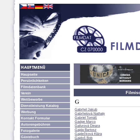
Haupseite
Persönlichkeiten
Filmdatenbank
Filmis
Verein
Wettbewerbe
G
Dienstleistung Katalog
Gabrhel Jakub
Werbung
Gabrhelová Nathaly
Gabriel Tom
Kontakt Formular
Gadge Marco
Autorengebühren
Gafurová Dinara
Gajda Bartosz
Fotogalerie
Gajdečková Klára
Gästebuch
Gajdoš Bob