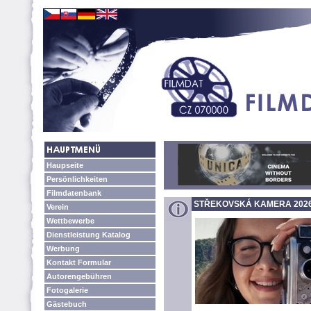
Haupseite
Persönlichkeiten
Filmdatenbank
STŘEKOVSKÁ KAMERA 2026
Verein
Wettbewerbe
Dienstleistung Katalog
Werbung
Kontakt Formular
Autorengebühren
Fotogalerie
Gästebuch