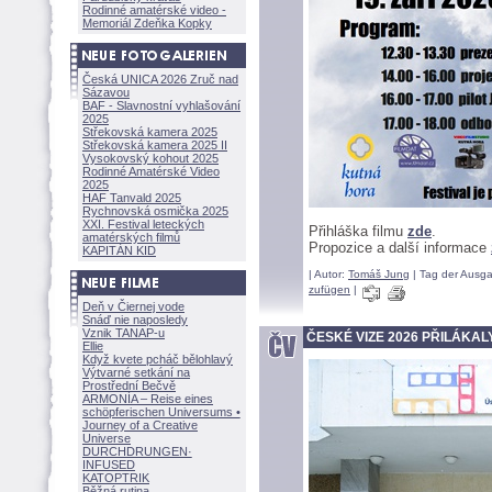
Rodinné amatérské video -
Memoriál Zdeňka Kopky
Česká UNICA 2026 Zruč nad
Sázavou
BAF - Slavnostní vyhlašování
2025
Střekovská kamera 2025
Střekovská kamera 2025 II
Vysokovský kohout 2025
Rodinné Amatérské Video
2025
HAF Tanvald 2025
Rychnovská osmička 2025
XXI. Festival leteckých
Přihláška filmu
zde
.
amatérských filmů
Propozice a další informace
KAPITÁN KID
| Autor:
Tomáš Jung
| Tag der Ausga
zufügen
|
Deň v Čiernej vode
Snáď nie naposledy
Vznik TANAP-u
ČESKÉ VIZE 2026 PŘILÁKAL
Ellie
Když kvete pcháč bělohlavý
Výtvarné setkání na
Prostřední Bečvě
ARMONÍA – Reise eines
schöpferisch
en Universums •
Journey of a Creative
Universe
DURCHDRUNGEN
·
INFUSED
KATOPTRIK
Běžná rutina