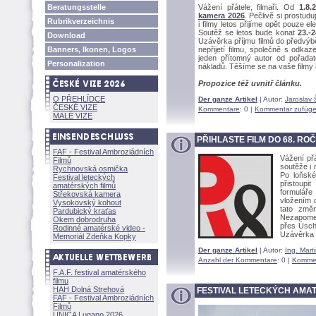
Beratungsstelle
Vážení přátele, filmaři. Od
1.8.
kamera 2026
. Pečlivě si prostudu
Rubrikverzeichnis
i filmy letos přijíme opět pouze e
Soutěž se letos bude konat
23.-2
Download
Uzávěrka příjmu filmů do předvýb
Banners, Ikonen, Logos
nepřijetí filmu, společně s odk
jeden přítomný autor od pořada
Personalization
nákladů. Těšíme se na vaše filmy i
Propozice též uvnitř článku.
O PŘEHLÍDCE
Der ganze Artikel
| Autor:
Jaroslav 
ČESKÉ VIZE
Kommentare
: 0 |
Kommentar zufüg
MALÉ VIZE
PŘIHLASTE FILM DO 68. R
FAF - Festival Ambroziádních
Vážení př
Filmů
soutěže i 
Rychnovská osmička
Po loňské
Festival leteckých
přistoupi
amatérských filmů
formulář
Střekovská kamera
vložením 
Vysokovský kohout
tato změ
Pardubický kraťas
Nezapomeň
Okem dobrodruha
přes Úsc
Rodinné amatérské video -
Uzávěrka p
Memoriál Zdeňka Kopky
Der ganze Artikel
| Autor:
Ing. Mart
Anzahl der Kommentare
: 0 |
Kommen
F.A.F. festival amatérského
filmu
HAH Dolná Strehov
FESTIVAL LETECKÝCH AMAT
FAF - Festival Ambroziádních
Filmů
UNICA Lugano 2026