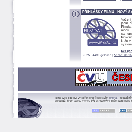
PŘIHLÁŠKY FILMU - NOVÝ 
Vážení 
jsem př
Filmdat
mohu 
samotn
funkčno
Níže v 
systém
Der gan
2025 | 4498 gelesen |
Anzahl der 
Tento web site byl vytvořen prostřednictvím
phpRS
- redakční
produktů, firem apod. mohou být ochrannými známkami nebo r