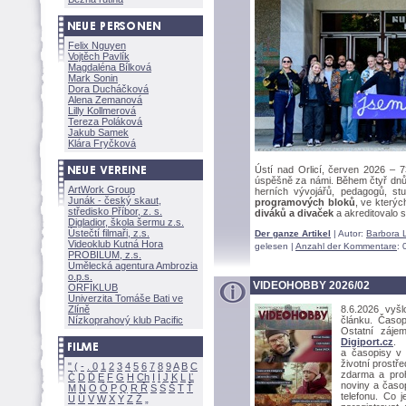
Felix Nguyen
Vojtěch Pavlík
Magdaléna Bílkov
Mark Sonin
Dora Ducháčkov
Alena Zemanov
Lilly Kollmerov
Tereza Polákov
Jakub Samek
Klára Fryčkov
Ústí nad Orlicí, červen 2026 – 7
úspěšně za námi. Během čtyř dnů s
ArtWork Group
herních vývojářů, pedagogů, stu
Junák - český skaut,
programových bloků
, ve který
středisko Příbor, z. s.
diváků a divaček
a akreditovalo 
Digladior, škola šermu z.s.
Ústečtí filmaři, z.s.
Der ganze Artikel
| Autor:
Barbora 
Videoklub Kutná Hora
gelesen |
Anzahl der Kommentare
: 
PROBILUM, z.s.
Umělecká agentura Ambrozia
o.p.s.
VIDEOHOBBY 2026/02
ORFIKLUB
Univerzita Tomáše Bati ve
Zlíně
8.6.2026 vyš
Nízkoprahový klub Pacific
článku. Časop
Ostatní zájem
Digiport.cz
. 
a časopisy v 
životní prostř
"
(
-
.
0
1
2
3
4
5
6
7
8
9
A
B
C
zdarma a proh
Č
D
Ď
E
F
G
H
Ch
I
Í
J
K
L
Ľ
noviny a časop
M
N
O
Ó
P
Q
R
Ř
S
Ś
T
Ť
telefonu. Co 
U
Ú
V
W
X
Y
Z