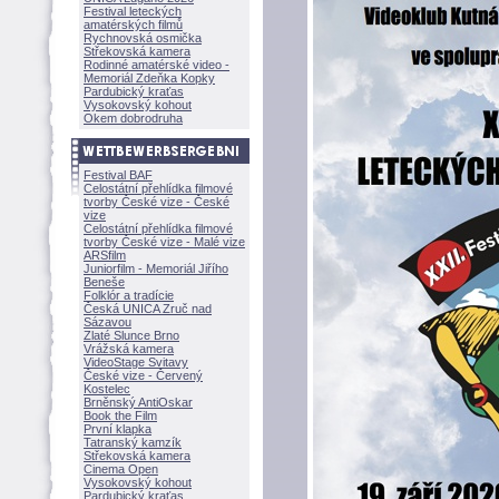
Festival leteckých
amatérských filmů
Rychnovská osmička
Střekovská kamera
Rodinné amatérské video -
Memoriál Zdeňka Kopky
Pardubický kraťas
Vysokovský kohout
Okem dobrodruha
Festival BAF
Celostátní přehlídka filmové
tvorby České vize - České
vize
Celostátní přehlídka filmové
tvorby České vize - Malé vize
ARSfilm
Juniorfilm - Memoriál Jiřího
Beneše
Folklór a tradície
Česká UNICA Zruč nad
Sázavou
Zlaté Slunce Brno
Vrážská kamera
VideoStage Svitavy
České vize - Červený
Kostelec
Brněnský AntiOskar
Book the Film
První klapka
Tatranský kamzík
Střekovská kamera
Cinema Open
Vysokovský kohout
Pardubický kraťas