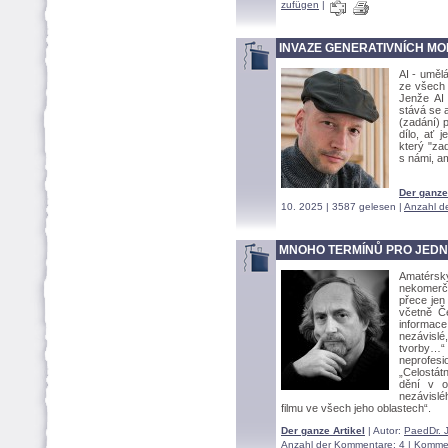
zufügen
|
INVAZE GENERATIVNÍCH M
AI - uměl
ze všech 
Jenže AI
stává se 
(zadání) 
dílo, ať 
který "za
s námi, a
Der ganze
10. 2025 | 3587 gelesen |
Anzahl d
MNOHO TERMÍNŮ PRO JEDN
Amatérský
nekomerčn
přece jen
včetně Če
informac
nezávislé
tvorby…“
neprofesi
Celostátn
dění v o
nezávislé
filmu ve všech jeho oblastech“.
Der ganze Artikel
| Autor:
PaedDr. J
Anzahl der Kommentare
: 4 |
Kommen