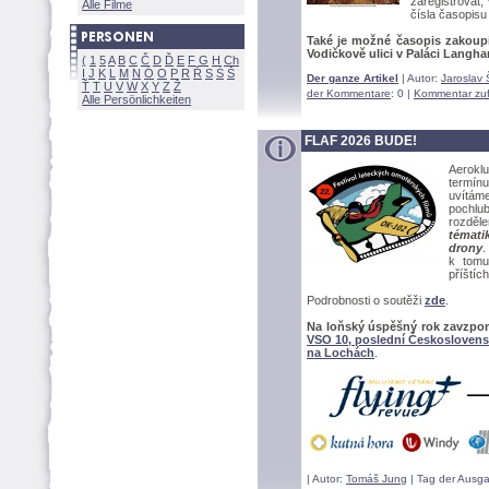
zaregistrovat,
Alle Filme
čísla časopisu 
Také je možné časopis zakoup
Vodičkově ulici v Paláci Langha
(
1
5
A
B
C
Č
D
Ď
E
F
G
H
Ch
I
J
K
L
M
N
Ó
O
P
R
Ř
S
Ś
Der ganze Artikel
| Autor:
Jaroslav 
Ť
T
U
V
W
X
Y
Z
der Kommentare
: 0 |
Kommentar zu
Alle Persönlichkeiten
FLAF 2026 BUDE!
Aeroklu
termín
uvítáme 
pochlu
rozděl
témati
drony
.
k tomu
příštíc
Podrobnosti o soutěži
zde
.
Na loňský úspěšný rok zavzpom
VSO 10, poslední Českoslovens
na Lochách
.
| Autor:
Tomáš Jung
| Tag der Ausga