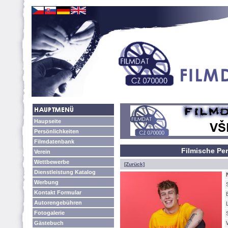
Haupseite
Persönlichkeiten
Filmdatenbank
Filmische Per
Verein
Wettbewerbe
[Zurück]
Dienstleistung Katalog
Werbung
Kontakt Formular
Autorengebühren
Fotogalerie
Gästebuch