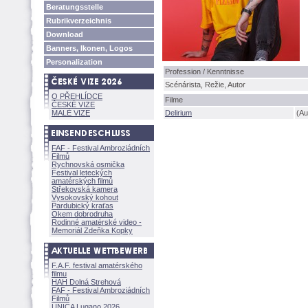
Beratungsstelle
Rubrikverzeichnis
Download
Banners, Ikonen, Logos
Personalization
Profession / Kenntnisse
Scénárista, Režie, Autor
O PŘEHLÍDCE
Filme
ČESKÉ VIZE
MALÉ VIZE
Delirium
(Au
FAF - Festival Ambroziádních
Filmů
Rychnovská osmička
Festival leteckých
amatérských filmů
Střekovská kamera
Vysokovský kohout
Pardubický kraťas
Okem dobrodruha
Rodinné amatérské video -
Memoriál Zdeňka Kopky
F.A.F. festival amatérského
filmu
HAH Dolná Strehov
FAF - Festival Ambroziádních
Filmů
UNICA Lugano 2026