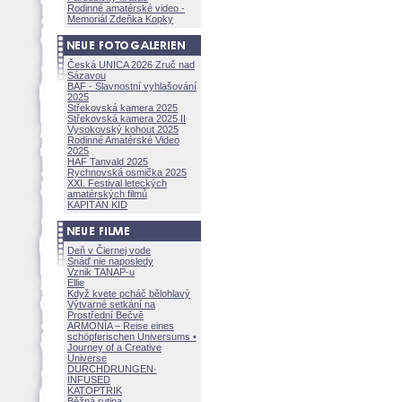
Rodinné amatérské video -
Memoriál Zdeňka Kopky
Česká UNICA 2026 Zruč nad
Sázavou
BAF - Slavnostní vyhlašování
2025
Střekovská kamera 2025
Střekovská kamera 2025 II
Vysokovský kohout 2025
Rodinné Amatérské Video
2025
HAF Tanvald 2025
Rychnovská osmička 2025
XXI. Festival leteckých
amatérských filmů
KAPITÁN KID
Deň v Čiernej vode
Snáď nie naposledy
Vznik TANAP-u
Ellie
Když kvete pcháč bělohlavý
Výtvarné setkání na
Prostřední Bečvě
ARMONÍA – Reise eines
schöpferisch
en Universums •
Journey of a Creative
Universe
DURCHDRUNGEN
·
INFUSED
KATOPTRIK
Běžná rutina