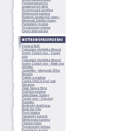
Festival leteckých
amatérských filmů
Rychnovská osmička
Střekovská kamera
Rodinné amatérské video -
Memoriál Zdeňka Kopky
Pardubický kraťas
Vysokovský kohout
Okem dobrodruha
Festival BAF
Celostátní přehlídka filmové
tvorby České vize - České
vize
Celostátní přehlídka filmové
tvorby České vize - Malé vize
ARSfilm
Juniorfilm - Memoriál Jiřího
Beneše
Folklór a tradície
Česká UNICA Zruč nad
Sázavou
Zlaté Slunce Brno
Vrážská kamera
VideoStage Svitavy
České vize - Červený
Kostelec
Brněnský AntiOskar
Book the Film
První klapka
Tatranský kamzík
Střekovská kamera
Cinema Open
Vysokovský kohout
Pardubický kraťas