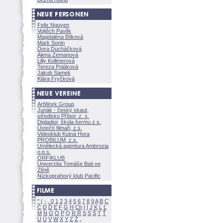
Felix Nguyen
Vojtěch Pavlík
Magdaléna Bílkov
Mark Sonin
Dora Ducháčkov
Alena Zemanov
Lilly Kollmerov
Tereza Polákov
Jakub Samek
Klára Fryčkov
ArtWork Group
Junák - český skaut,
středisko Příbor, z. s.
Digladior, škola šermu z.s.
Ústečtí filmaři, z.s.
Videoklub Kutná Hora
PROBILUM, z.s.
Umělecká agentura Ambrozia
o.p.s.
ORFIKLUB
Univerzita Tomáše Bati ve
Zlíně
Nízkoprahový klub Pacific
"
(
-
.
0
1
2
3
4
5
6
7
8
9
A
B
C
Č
D
Ď
E
F
G
H
Ch
I
Í
J
K
L
Ľ
M
N
O
Ó
P
Q
R
Ř
S
Ś
T
Ť
U
Ú
V
W
X
Y
Z