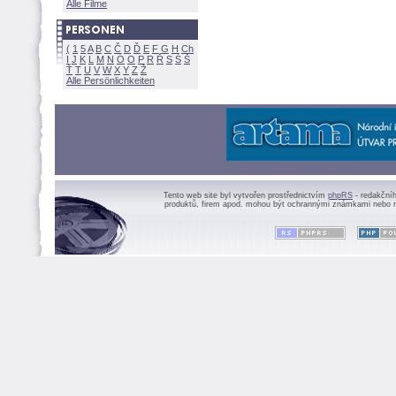
Alle Filme
(
1
5
A
B
C
Č
D
Ď
E
F
G
H
Ch
I
J
K
L
M
N
Ó
O
P
R
Ř
S
Ś
Ť
T
U
V
W
X
Y
Z
Alle Persönlichkeiten
Tento web site byl vytvořen prostřednictvím
phpRS
- redakční
produktů, firem apod. mohou být ochrannými známkami nebo r