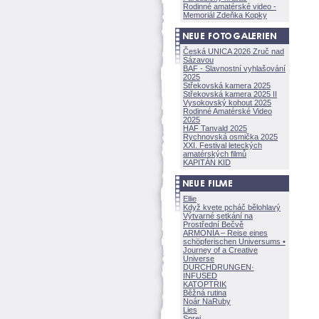
Rodinné amatérské video -
Memoriál Zdeňka Kopky
Česká UNICA 2026 Zruč nad
Sázavou
BAF - Slavnostní vyhlašování
2025
Střekovská kamera 2025
Střekovská kamera 2025 II
Vysokovský kohout 2025
Rodinné Amatérské Video
2025
HAF Tanvald 2025
Rychnovská osmička 2025
XXI. Festival leteckých
amatérských filmů
KAPITÁN KID
Ellie
Když kvete pcháč bělohlavý
Výtvarné setkání na
Prostřední Bečvě
ARMONÍA – Reise eines
schöpferisch
en Universums •
Journey of a Creative
Universe
DURCHDRUNGEN
·
INFUSED
KATOPTRIK
Běžná rutina
Noár NaRuby
Lies
Sprej