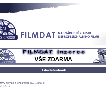
Filmdatenbank
zový skřítek a jeho Pekáč [CZ 130054]
CZ 120177]