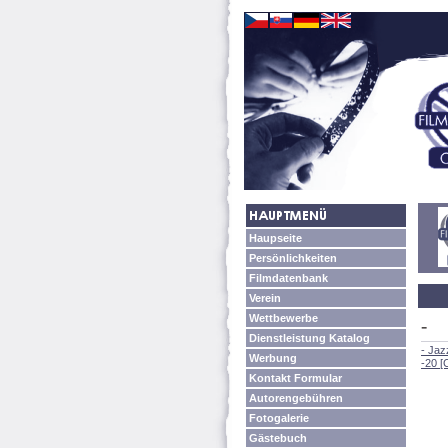
Haupseite
Persönlichkeiten
Filmdatenbank
Verein
Wettbewerbe
-
Dienstleistung Katalog
- Jaz
Werbung
-20 [
Kontakt Formular
Autorengebühren
Fotogalerie
Gästebuch