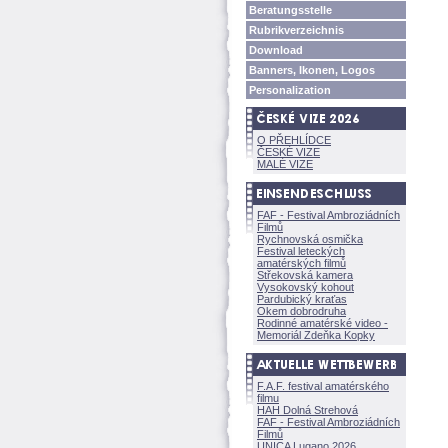
Beratungsstelle
Rubrikverzeichnis
Download
Banners, Ikonen, Logos
Personalization
O PŘEHLÍDCE
ČESKÉ VIZE
MALÉ VIZE
FAF - Festival Ambroziádních
Filmů
Rychnovská osmička
Festival leteckých
amatérských filmů
Střekovská kamera
Vysokovský kohout
Pardubický kraťas
Okem dobrodruha
Rodinné amatérské video -
Memoriál Zdeňka Kopky
F.A.F. festival amatérského
filmu
HAH Dolná Strehov
FAF - Festival Ambroziádních
Filmů
UNICA Lugano 2026