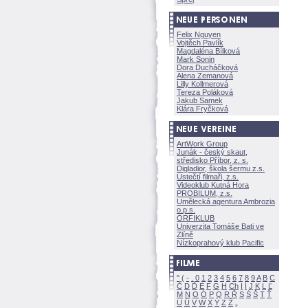
Felix Nguyen
Vojtěch Pavlík
Magdaléna Bílkov
Mark Sonin
Dora Ducháčkov
Alena Zemanov
Lilly Kollmerov
Tereza Polákov
Jakub Samek
Klára Fryčkov
ArtWork Group
Junák - český skaut,
středisko Příbor, z. s.
Digladior, škola šermu z.s.
Ústečtí filmaři, z.s.
Videoklub Kutná Hora
PROBILUM, z.s.
Umělecká agentura Ambrozia
o.p.s.
ORFIKLUB
Univerzita Tomáše Bati ve
Zlíně
Nízkoprahový klub Pacific
"
(
-
.
0
1
2
3
4
5
6
7
8
9
A
B
C
Č
D
Ď
E
F
G
H
Ch
I
Í
J
K
L
Ľ
M
N
O
Ó
P
Q
R
Ř
S
Ś
T
Ť
U
Ú
V
W
X
Y
Z