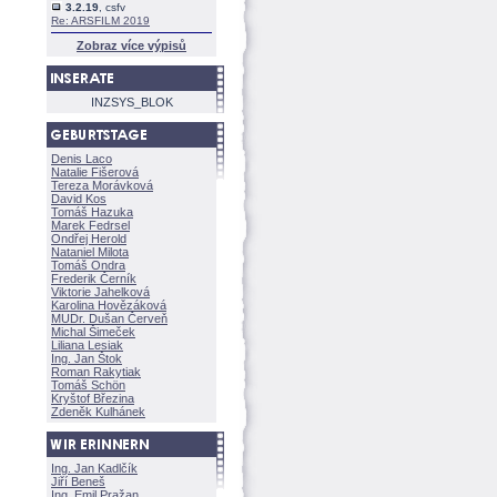
3.2.19
, csfv
Re: ARSFILM 2019
Zobraz více výpisů
INZSYS_BLOK
Denis Laco
Natalie Fišerov
Tereza Morávkov
David Kos
Tomáš Hazuka
Marek Fedrsel
Ondřej Herold
Nataniel Milota
Tomáš Ondra
Frederik Černík
Viktorie Jahelkov
Karolina Hovězákov
MUDr. Dušan Červeň
Michal Šimeček
Liliana Lesiak
Ing. Jan Štok
Roman Rakytiak
Tomáš Schön
Kryštof Březina
Zdeněk Kulhánek
Ing. Jan Kadlčík
Jiří Bene
Ing. Emil Pražan