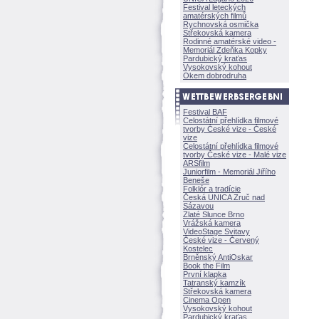
Festival leteckých
amatérských filmů
Rychnovská osmička
Střekovská kamera
Rodinné amatérské video -
Memoriál Zdeňka Kopky
Pardubický kraťas
Vysokovský kohout
Okem dobrodruha
Festival BAF
Celostátní přehlídka filmové
tvorby České vize - České
vize
Celostátní přehlídka filmové
tvorby České vize - Malé vize
ARSfilm
Juniorfilm - Memoriál Jiřího
Beneše
Folklór a tradície
Česká UNICA Zruč nad
Sázavou
Zlaté Slunce Brno
Vrážská kamera
VideoStage Svitavy
České vize - Červený
Kostelec
Brněnský AntiOskar
Book the Film
První klapka
Tatranský kamzík
Střekovská kamera
Cinema Open
Vysokovský kohout
Pardubický kraťas