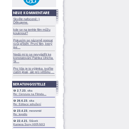
Skvěle nafocené:-)
Děkujeme.
kde se na tenhle film můžu
kouknout?
Pokusím se názorně popsat
svůj příběh. První film, který
jse
Nedá mi to se nevyjádřit ke
konstatování Patrika Ulricha.
St
Pro Vás je to výjimka, tvoříte
zatím jinak, ale pro většinu
2.7.23
, sika
Re: Cenzura na Filmda...
26.6.23
, sika
Re: Editace sdružení
23.4.23
, mesrsmid
Re: lepidlo
22.4.21
, Slávek
Kamera Sony HXR-NX3