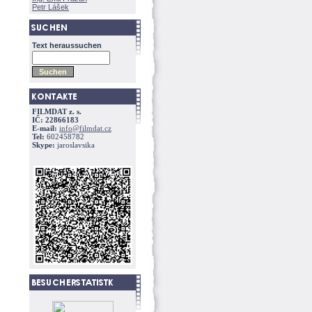
Petr Lášek
Text heraussuchen
FILMDAT z. s.
IČ: 22866183
E-mail:
info@filmdat.cz
Tel:
602458782
Skype:
jaroslavsika