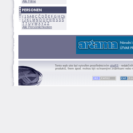
Alle Filme
(
1
5
A
B
C
Č
D
Ď
E
F
G
H
Ch
I
J
K
L
M
N
Ó
O
P
R
Ř
S
Ś
Ť
T
U
V
W
X
Y
Z
Alle Persönlichkeiten
Tento web site byl vytvořen prostřednictvím
phpRS
- redakční
produktů, firem apod. mohou být ochrannými známkami nebo r