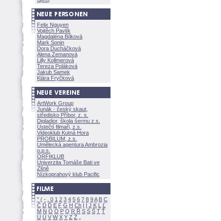
Felix Nguyen
Vojtěch Pavlík
Magdaléna Bílkov
Mark Sonin
Dora Ducháčkov
Alena Zemanov
Lilly Kollmerov
Tereza Polákov
Jakub Samek
Klára Fryčkov
ArtWork Group
Junák - český skaut,
středisko Příbor, z. s.
Digladior, škola šermu z.s.
Ústečtí filmaři, z.s.
Videoklub Kutná Hora
PROBILUM, z.s.
Umělecká agentura Ambrozia
o.p.s.
ORFIKLUB
Univerzita Tomáše Bati ve
Zlíně
Nízkoprahový klub Pacific
"
(
-
.
0
1
2
3
4
5
6
7
8
9
A
B
C
Č
D
Ď
E
F
G
H
Ch
I
Í
J
K
L
Ľ
M
N
O
Ó
P
Q
R
Ř
S
Ś
T
Ť
U
Ú
V
W
X
Y
Z