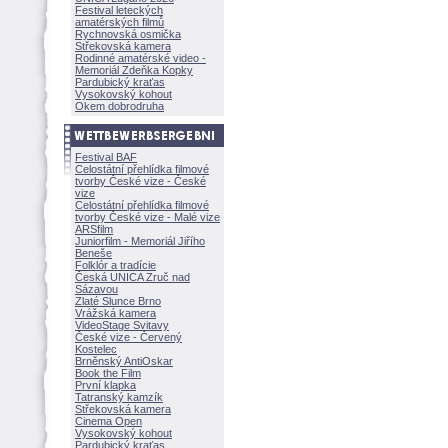
Festival leteckých
amatérských filmů
Rychnovská osmička
Střekovská kamera
Rodinné amatérské video -
Memoriál Zdeňka Kopky
Pardubický kraťas
Vysokovský kohout
Okem dobrodruha
Festival BAF
Celostátní přehlídka filmové
tvorby České vize - České
vize
Celostátní přehlídka filmové
tvorby České vize - Malé vize
ARSfilm
Juniorfilm - Memoriál Jiřího
Beneše
Folklór a tradície
Česká UNICA Zruč nad
Sázavou
Zlaté Slunce Brno
Vrážská kamera
VideoStage Svitavy
České vize - Červený
Kostelec
Brněnský AntiOskar
Book the Film
První klapka
Tatranský kamzík
Střekovská kamera
Cinema Open
Vysokovský kohout
Pardubický kraťas