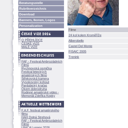
Beratungsstelle
Rubrikverzeichnis
Download
Banners, Ikonen, Logos
Personalization
Filme
24 kol kolem Kroměříže
O PŘEHLÍDCE
Alberobello
ČESKÉ VIZE
Castel Del Monte
MALÉ VIZE
FISAIC 2005
Trenink
FAF - Festival Ambroziádních
Filmů
Rychnovská osmička
Festival leteckých
amatérských filmů
Střekovská kamera
Vysokovský kohout
Pardubický kraťas
Okem dobrodruha
Rodinné amatérské video -
Memoriál Zdeňka Kopky
F.A.F. festival amatérského
filmu
HAH Dolná Strehov
FAF - Festival Ambroziádních
Filmů
UNICA Lugano 2026