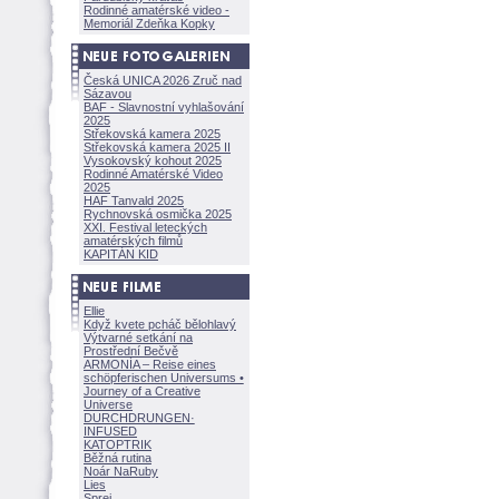
Rodinné amatérské video -
Memoriál Zdeňka Kopky
Česká UNICA 2026 Zruč nad
Sázavou
BAF - Slavnostní vyhlašování
2025
Střekovská kamera 2025
Střekovská kamera 2025 II
Vysokovský kohout 2025
Rodinné Amatérské Video
2025
HAF Tanvald 2025
Rychnovská osmička 2025
XXI. Festival leteckých
amatérských filmů
KAPITÁN KID
Ellie
Když kvete pcháč bělohlavý
Výtvarné setkání na
Prostřední Bečvě
ARMONÍA – Reise eines
schöpferisch
en Universums •
Journey of a Creative
Universe
DURCHDRUNGEN
·
INFUSED
KATOPTRIK
Běžná rutina
Noár NaRuby
Lies
Sprej