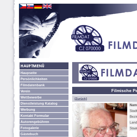
Haupseite
Persönlichkeiten
Filmdatenbank
Filmische P
Verein
Wettbewerbe
[Zurück]
Dienstleistung Katalog
Nam
Werbung
Stadt
Kontakt Formular
Bezi
Autorengebühren
Land
Fotogalerie
Staa
Gästebuch