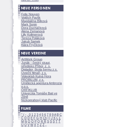
Felix Nguyen
Vojtěch Pavlík
Magdaléna Bílkov
Mark Sonin
Dora Ducháčkov
Alena Zemanov
Lilly Kollmerov
Tereza Polákov
Jakub Samek
Klára Fryčkov
ArtWork Group
Junák - český skaut,
středisko Příbor, z. s.
Digladior, škola šermu z.s.
Ústečtí filmaři, z.s.
Videoklub Kutná Hora
PROBILUM, z.s.
Umělecká agentura Ambrozia
o.p.s.
ORFIKLUB
Univerzita Tomáše Bati ve
Zlíně
Nízkoprahový klub Pacific
"
(
-
.
0
1
2
3
4
5
6
7
8
9
A
B
C
Č
D
Ď
E
F
G
H
Ch
I
Í
J
K
L
Ľ
M
N
O
Ó
P
Q
R
Ř
S
Ś
T
Ť
U
Ú
V
W
X
Y
Z