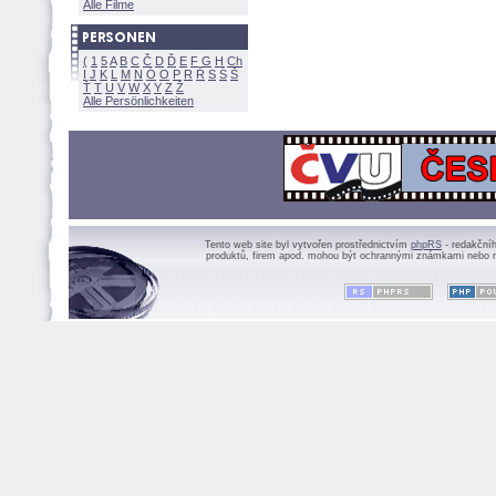
Alle Filme
(
1
5
A
B
C
Č
D
Ď
E
F
G
H
Ch
I
J
K
L
M
N
Ó
O
P
R
Ř
S
Ś
Ť
T
U
V
W
X
Y
Z
Alle Persönlichkeiten
Tento web site byl vytvořen prostřednictvím
phpRS
- redakční
produktů, firem apod. mohou být ochrannými známkami nebo r