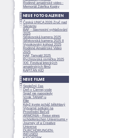
Rodinné amatérské video -
Memoriál Zdeňka Kopky
Česká UNICA 2026 Zruč nad
Sázavou
BAF - Slavnostní vyhlašování
2025
Střekovská kamera 2025
Střekovská kamera 2025 II
Vysokovský kohout 2025
Rodinné Amatérské Video
2025
HAF Tanvald 2025
Rychnovská osmička 2025
XXI. Festival leteckých
amatérských filmů
KAPITÁN KID
Společný čas
Deň v Čiernej vode
Snáď nie naposledy
Vznik TANAP-u
Ellie
Když kvete pcháč bělohlavý
Výtvarné setkání na
Prostřední Bečvě
ARMONÍA – Reise eines
schöpferisch
en Universums •
Journey of a Creative
Universe
DURCHDRUNGEN
·
INFUSED
KATOPTRIK