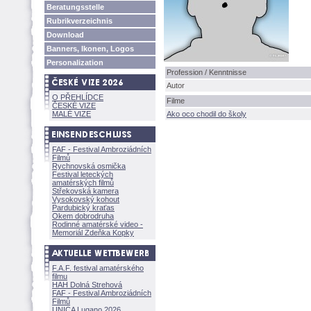
Beratungsstelle
Rubrikverzeichnis
Download
Banners, Ikonen, Logos
Personalization
Profession / Kenntnisse
Autor
O PŘEHLÍDCE
Filme
ČESKÉ VIZE
MALÉ VIZE
Ako oco chodil do školy
FAF - Festival Ambroziádních
Filmů
Rychnovská osmička
Festival leteckých
amatérských filmů
Střekovská kamera
Vysokovský kohout
Pardubický kraťas
Okem dobrodruha
Rodinné amatérské video -
Memoriál Zdeňka Kopky
F.A.F. festival amatérského
filmu
HAH Dolná Strehov
FAF - Festival Ambroziádních
Filmů
UNICA Lugano 2026