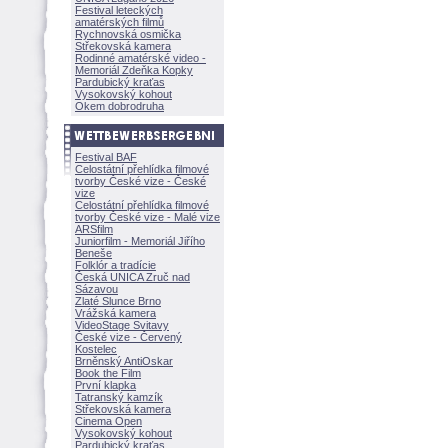
Festival leteckých
amatérských filmů
Rychnovská osmička
Střekovská kamera
Rodinné amatérské video -
Memoriál Zdeňka Kopky
Pardubický kraťas
Vysokovský kohout
Okem dobrodruha
Festival BAF
Celostátní přehlídka filmové
tvorby České vize - České
vize
Celostátní přehlídka filmové
tvorby České vize - Malé vize
ARSfilm
Juniorfilm - Memoriál Jiřího
Beneše
Folklór a tradície
Česká UNICA Zruč nad
Sázavou
Zlaté Slunce Brno
Vrážská kamera
VideoStage Svitavy
České vize - Červený
Kostelec
Brněnský AntiOskar
Book the Film
První klapka
Tatranský kamzík
Střekovská kamera
Cinema Open
Vysokovský kohout
Pardubický kraťas