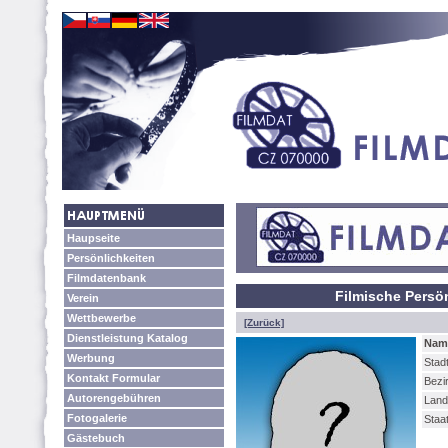
Haupseite
Persönlichkeiten
Filmdatenbank
Filmische Persö
Verein
Wettbewerbe
[Zurück]
Dienstleistung Katalog
Nam
Werbung
Stadt
Kontakt Formular
Bezi
Autorengebühren
Land
Fotogalerie
Staa
Gästebuch