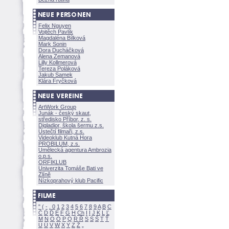
Felix Nguyen
Vojtěch Pavlík
Magdaléna Bílkov
Mark Sonin
Dora Ducháčkov
Alena Zemanov
Lilly Kollmerov
Tereza Polákov
Jakub Samek
Klára Fryčkov
ArtWork Group
Junák - český skaut,
středisko Příbor, z. s.
Digladior, škola šermu z.s.
Ústečtí filmaři, z.s.
Videoklub Kutná Hora
PROBILUM, z.s.
Umělecká agentura Ambrozia
o.p.s.
ORFIKLUB
Univerzita Tomáše Bati ve
Zlíně
Nízkoprahový klub Pacific
"
(
-
.
0
1
2
3
4
5
6
7
8
9
A
B
C
Č
D
Ď
E
F
G
H
Ch
I
Í
J
K
L
Ľ
M
N
O
Ó
P
Q
R
Ř
S
Ś
T
Ť
U
Ú
V
W
X
Y
Z