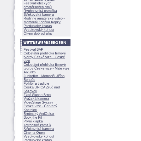
Festival leteckých
amatérských filmů
Rychnovská osmička
Střekovská kamera
Rodinné amatérské video -
Memoriál Zdeňka Kopky
Pardubický kraťas
Vysokovský kohout
Okem dobrodruha
Festival BAF
Celostátní přehlídka filmové
tvorby České vize - České
vize
Celostátní přehlídka filmové
tvorby České vize - Malé vize
ARSfilm
Juniorfilm - Memoriál Jiřího
Beneše
Folklór a tradície
Česká UNICA Zruč nad
Sázavou
Zlaté Slunce Brno
Vrážská kamera
VideoStage Svitavy
České vize - Červený
Kostelec
Brněnský AntiOskar
Book the Film
První klapka
Tatranský kamzík
Střekovská kamera
Cinema Open
Vysokovský kohout
Pardubický kraťas