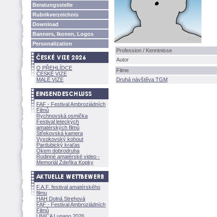
Beratungsstelle
Rubrikverzeichnis
Download
Banners, Ikonen, Logos
Personalization
Profession / Kenntnisse
Autor
O PŘEHLÍDCE
Filme
ČESKÉ VIZE
MALÉ VIZE
Druhá návštěva TGM
FAF - Festival Ambroziádních
Filmů
Rychnovská osmička
Festival leteckých
amatérských filmů
Střekovská kamera
Vysokovský kohout
Pardubický kraťas
Okem dobrodruha
Rodinné amatérské video -
Memoriál Zdeňka Kopky
F.A.F. festival amatérského
filmu
HAH Dolná Strehov
FAF - Festival Ambroziádních
Filmů
UNICA Lugano 2026