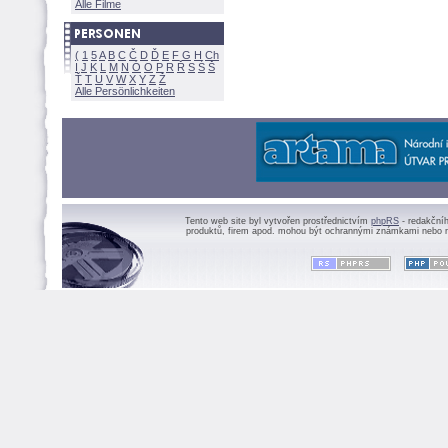
Alle Filme
(
1
5
A
B
C
Č
D
Ď
E
F
G
H
Ch
I
J
K
L
M
N
Ó
O
P
R
Ř
S
Ś
Ť
T
U
V
W
X
Y
Z
Alle Persönlichkeiten
Tento web site byl vytvořen prostřednictvím
phpRS
- redakční
produktů, firem apod. mohou být ochrannými známkami nebo r