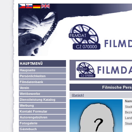
Haupseite
Persönlichkeiten
Filmdatenbank
Filmische Pers
Verein
Wettbewerbe
[Zurück]
Dienstleistung Katalog
Nam
Werbung
Stadt
Kontakt Formular
Bezi
Autorengebühren
Land
Fotogalerie
Staa
Gästebuch