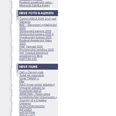
Rodinné amatérské video -
Memoriál Zdeňka Kopky
Česká UNICA 2026 Zruč nad
Sázavou
BAF - Slavnostní vyhlašování
2025
Střekovská kamera 2025
Střekovská kamera 2025 II
Vysokovský kohout 2025
Rodinné Amatérské Video
2025
HAF Tanvald 2025
Rychnovská osmička 2025
XXI. Festival leteckých
amatérských filmů
KAPITÁN KID
Deň v Čiernej vode
Snáď nie naposledy
Vznik TANAP-u
Ellie
Když kvete pcháč bělohlavý
Výtvarné setkání na
Prostřední Bečvě
ARMONÍA – Reise eines
schöpferisch
en Universums •
Journey of a Creative
Universe
DURCHDRUNGEN
·
INFUSED
KATOPTRIK
Běžná rutina