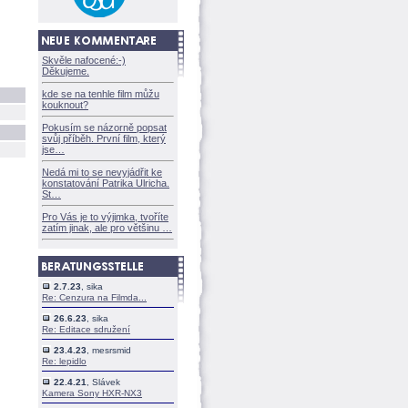
Skvěle nafocené:-)
Děkujeme.
kde se na tenhle film můžu
kouknout?
Pokusím se názorně popsat
svůj příběh. První film, který
jse
Nedá mi to se nevyjádřit ke
konstatování Patrika Ulricha.
St
Pro Vás je to výjimka, tvoříte
zatím jinak, ale pro většinu
2.7.23
, sika
Re: Cenzura na Filmda...
26.6.23
, sika
Re: Editace sdružení
23.4.23
, mesrsmid
Re: lepidlo
22.4.21
, Slávek
Kamera Sony HXR-NX3