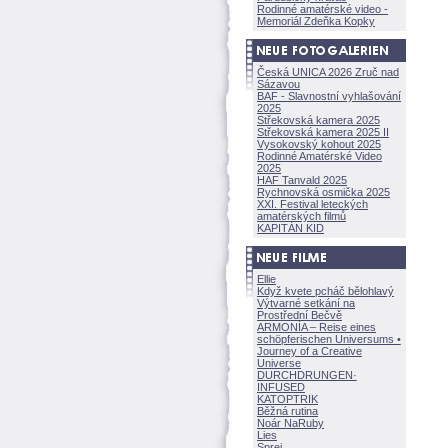
Rodinné amatérské video -
Memoriál Zdeňka Kopky
Česká UNICA 2026 Zruč nad
Sázavou
BAF - Slavnostní vyhlašování
2025
Střekovská kamera 2025
Střekovská kamera 2025 II
Vysokovský kohout 2025
Rodinné Amatérské Video
2025
HAF Tanvald 2025
Rychnovská osmička 2025
XXI. Festival leteckých
amatérských filmů
KAPITÁN KID
Ellie
Když kvete pcháč bělohlavý
Výtvarné setkání na
Prostřední Bečvě
ARMONÍA – Reise eines
schöpferisch
en Universums •
Journey of a Creative
Universe
DURCHDRUNGEN
·
INFUSED
KATOPTRIK
Běžná rutina
Noár NaRuby
Lies
Sprej