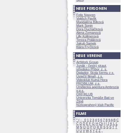
Felix Nguyen
Vojtěch Pavlík
Magdaléna Bílkov
Mark Sonin
Dora Ducháčkov
Alena Zemanov
Lilly Kollmerov
Tereza Polákov
Jakub Samek
Klára Fryčkov
ArtWork Group
Junák - český skaut,
středisko Příbor, z. s.
Digladior, škola šermu z.s.
Ústečtí filmaři, z.s.
Videoklub Kutná Hora
PROBILUM, z.s.
Umělecká agentura Ambrozia
o.p.s.
ORFIKLUB
Univerzita Tomáše Bati ve
Zlíně
Nízkoprahový klub Pacific
"
(
-
.
0
1
2
3
4
5
6
7
8
9
A
B
C
Č
D
Ď
E
F
G
H
Ch
I
Í
J
K
L
Ľ
M
N
O
Ó
P
Q
R
Ř
S
Ś
T
Ť
U
Ú
V
W
X
Y
Z