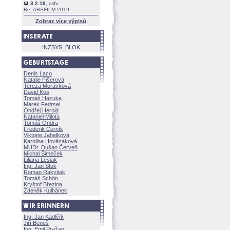
3.2.19
, csfv
Re: ARSFILM 2019
Zobraz více výpisů
INZSYS_BLOK
Denis Laco
Natalie Fišerov
Tereza Morávkov
David Kos
Tomáš Hazuka
Marek Fedrsel
Ondřej Herold
Nataniel Milota
Tomáš Ondra
Frederik Černík
Viktorie Jahelkov
Karolina Hovězákov
MUDr. Dušan Červeň
Michal Šimeček
Liliana Lesiak
Ing. Jan Štok
Roman Rakytiak
Tomáš Schön
Kryštof Březina
Zdeněk Kulhánek
Ing. Jan Kadlčík
Jiří Bene
Ing. Emil Pražan