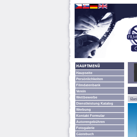
Haupseite
Persönlichkeiten
Filmdatenbank
Verein
Wettbewerbe
[Zur
Dienstleistung Katalog
Werbung
Kontakt Formular
Autorengebühren
Fotogalerie
Gästebuch