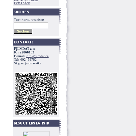
Petr Lášek
Text heraussuchen
FILMDAT z. s.
IČ: 22866183
E-mail:
info@filmdat.cz
Tel:
602458782
Skype:
jaroslavsika