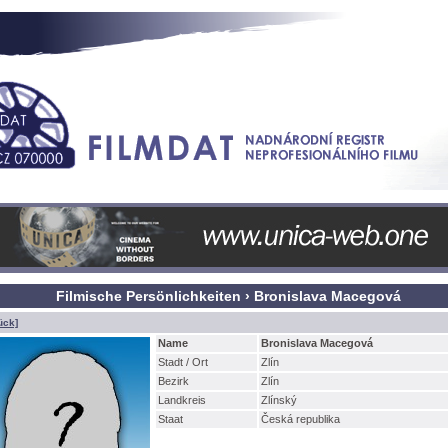
Filmische Persönlichkeiten › Bronislava Macegov
ück]
Name
Bronislava Macegov
Stadt / Ort
Zlín
Bezirk
Zlín
Landkreis
Zlínský
Staat
Česká republika