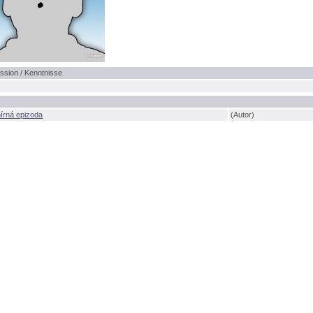
ssion / Kenntnisse
írná epizoda
(Autor)