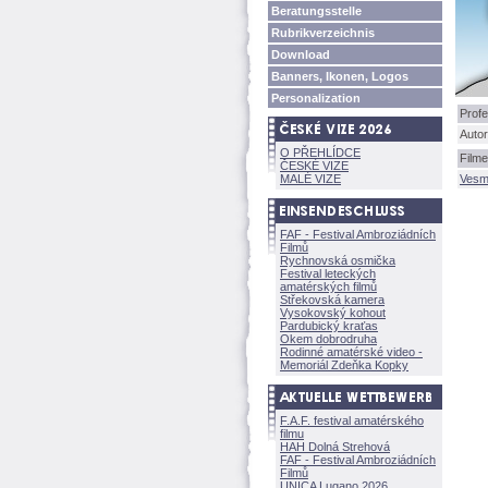
Beratungsstelle
Rubrikverzeichnis
Download
Banners, Ikonen, Logos
Personalization
Profe
Autor
O PŘEHLÍDCE
Filme
ČESKÉ VIZE
MALÉ VIZE
Vesm
FAF - Festival Ambroziádních
Filmů
Rychnovská osmička
Festival leteckých
amatérských filmů
Střekovská kamera
Vysokovský kohout
Pardubický kraťas
Okem dobrodruha
Rodinné amatérské video -
Memoriál Zdeňka Kopky
F.A.F. festival amatérského
filmu
HAH Dolná Strehov
FAF - Festival Ambroziádních
Filmů
UNICA Lugano 2026