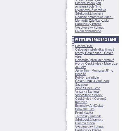
Festival leteckých
amatérských filmů
Rychnovská osmička
Střekovská kamera
Rodinné amatérské video -
Memoriál Zdeňka Kopky
Pardubický kraťas
Vysokovský kohout
Okem dobrodruha
Festival BAF
Celostátní přehlídka filmové
tvorby České vize - České
vize
Celostátní přehlídka filmové
tvorby České vize - Malé vize
ARSfilm
Juniorfilm - Memoriál Jiřího
Beneše
Folklór a tradície
Česká UNICA Zruč nad
Sázavou
Zlaté Slunce Brno
Vrážská kamera
VideoStage Svitavy
České vize - Červený
Kostelec
Brněnský AntiOskar
Book the Film
První klapka
Tatranský kamzík
Střekovská kamera
Cinema Open
Vysokovský kohout
Pardubický kraťas