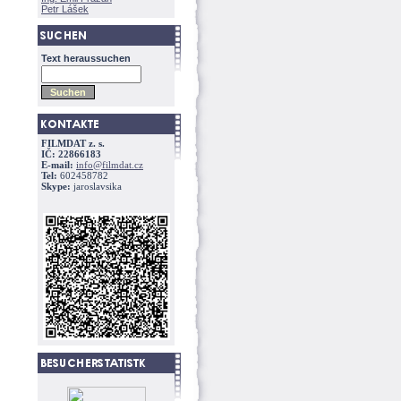
Petr Lášek
Text heraussuchen
FILMDAT z. s.
IČ: 22866183
E-mail:
info@filmdat.cz
Tel:
602458782
Skype:
jaroslavsika