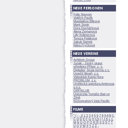
Felix Nguyen
Vojtěch Pavlík
Magdaléna Bílkov
Mark Sonin
Dora Ducháčkov
Alena Zemanov
Lilly Kollmerov
Tereza Polákov
Jakub Samek
Klára Fryčkov
ArtWork Group
Junák - český skaut,
středisko Příbor, z. s.
Digladior, škola šermu z.s.
Ústečtí filmaři, z.s.
Videoklub Kutná Hora
PROBILUM, z.s.
Umělecká agentura Ambrozia
o.p.s.
ORFIKLUB
Univerzita Tomáše Bati ve
Zlíně
Nízkoprahový klub Pacific
"
(
-
.
0
1
2
3
4
5
6
7
8
9
A
B
C
Č
D
Ď
E
F
G
H
Ch
I
Í
J
K
L
Ľ
M
N
O
Ó
P
Q
R
Ř
S
Ś
T
Ť
U
Ú
V
W
X
Y
Z