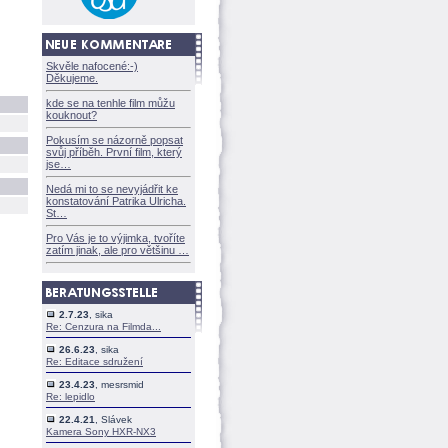
Skvěle nafocené:-)
Děkujeme.
kde se na tenhle film můžu
kouknout?
Pokusím se názorně popsat
svůj příběh. První film, který
jse
Nedá mi to se nevyjádřit ke
konstatování Patrika Ulricha.
St
Pro Vás je to výjimka, tvoříte
zatím jinak, ale pro většinu
2.7.23
, sika
Re: Cenzura na Filmda...
26.6.23
, sika
Re: Editace sdružení
23.4.23
, mesrsmid
Re: lepidlo
22.4.21
, Slávek
Kamera Sony HXR-NX3