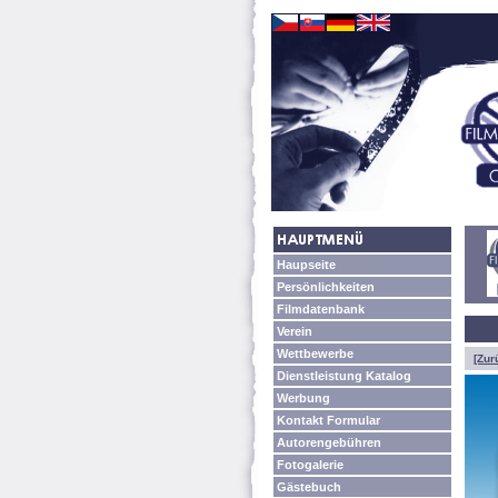
Haupseite
Persönlichkeiten
Filmdatenbank
Verein
Wettbewerbe
[Zur
Dienstleistung Katalog
Werbung
Kontakt Formular
Autorengebühren
Fotogalerie
Gästebuch