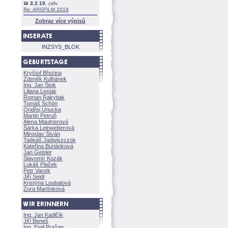
3.2.19
, csfv
Re: ARSFILM 2019
Zobraz více výpisů
INZSYS_BLOK
Kryštof Březina
Zdeněk Kulhánek
Ing. Jan Štok
Liliana Lesiak
Roman Rakytiak
Tomáš Schön
Ondřej Unucka
Martin Petruň
Alena Mautnerov
rka Leinweberov
Miroslav Štván
Tadeáš Jadwiszczok
Kateřina Buriánkov
Jan Geisler
Slavomír Kozák
Lukáš Plaček
Petr Vacek
Jiří Seidl
Kristýna Loubalov
Zora Martínkov
Ing. Jan Kadlčík
Jiří Bene
Ing. Emil Pražan