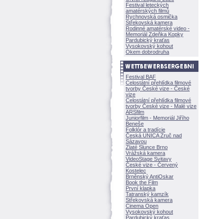
Festival leteckých
amatérských filmů
Rychnovská osmička
Střekovská kamera
Rodinné amatérské video -
Memoriál Zdeňka Kopky
Pardubický kraťas
Vysokovský kohout
Okem dobrodruha
Festival BAF
Celostátní přehlídka filmové
tvorby České vize - České
vize
Celostátní přehlídka filmové
tvorby České vize - Malé vize
ARSfilm
Juniorfilm - Memoriál Jiřího
Beneše
Folklór a tradície
Česká UNICA Zruč nad
Sázavou
Zlaté Slunce Brno
Vrážská kamera
VideoStage Svitavy
České vize - Červený
Kostelec
Brněnský AntiOskar
Book the Film
První klapka
Tatranský kamzík
Střekovská kamera
Cinema Open
Vysokovský kohout
Pardubický kraťas