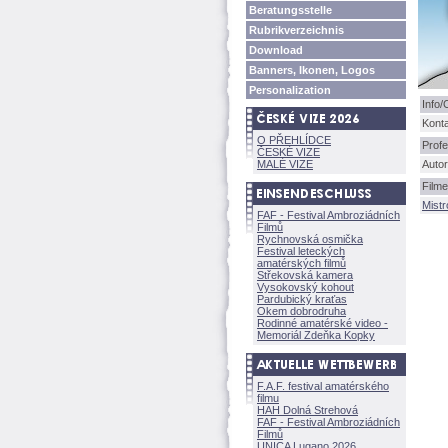
Beratungsstelle
Rubrikverzeichnis
Download
Banners, Ikonen, Logos
Personalization
Info/
Kont
O PŘEHLÍDCE
Profe
ČESKÉ VIZE
MALÉ VIZE
Autor
Filme
Mistr
FAF - Festival Ambroziádních
Filmů
Rychnovská osmička
Festival leteckých
amatérských filmů
Střekovská kamera
Vysokovský kohout
Pardubický kraťas
Okem dobrodruha
Rodinné amatérské video -
Memoriál Zdeňka Kopky
F.A.F. festival amatérského
filmu
HAH Dolná Strehov
FAF - Festival Ambroziádních
Filmů
UNICA Lugano 2026