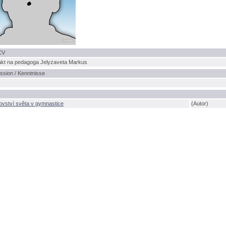
CV
akt na pedagoga Jelyzaveta Markus
ssion / Kenntnisse
ovství světa v gymnastice
(Autor)