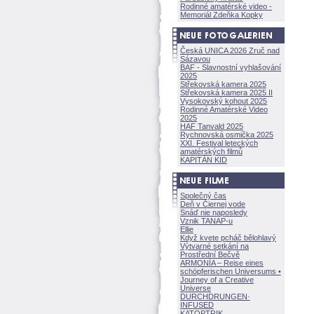
Rodinné amatérské video -
Memoriál Zdeňka Kopky
Česká UNICA 2026 Zruč nad
Sázavou
BAF - Slavnostní vyhlašování
2025
Střekovská kamera 2025
Střekovská kamera 2025 II
Vysokovský kohout 2025
Rodinné Amatérské Video
2025
HAF Tanvald 2025
Rychnovská osmička 2025
XXI. Festival leteckých
amatérských filmů
KAPITÁN KID
Společný čas
Deň v Čiernej vode
Snáď nie naposledy
Vznik TANAP-u
Ellie
Když kvete pcháč bělohlavý
Výtvarné setkání na
Prostřední Bečvě
ARMONÍA – Reise eines
schöpferisch
en Universums •
Journey of a Creative
Universe
DURCHDRUNGEN
·
INFUSED
KATOPTRIK