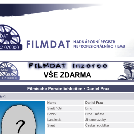
Filmische Persönlichkeiten › Daniel Prax
ück]
Name
Daniel Prax
Stadt / Ort
Brno
Bezirk
Brno - město
Landkreis
Jihomoravský
Staat
Česká republika