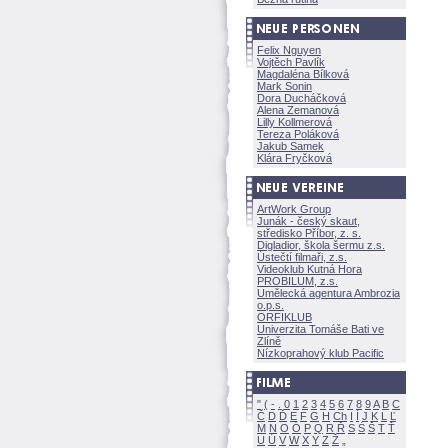
Felix Nguyen
Vojtěch Pavlík
Magdaléna Bílkov
Mark Sonin
Dora Ducháčkov
Alena Zemanov
Lilly Kollmerov
Tereza Polákov
Jakub Samek
Klára Fryčkov
ArtWork Group
Junák - český skaut,
středisko Příbor, z. s.
Digladior, škola šermu z.s.
Ústečtí filmaři, z.s.
Videoklub Kutná Hora
PROBILUM, z.s.
Umělecká agentura Ambrozia
o.p.s.
ORFIKLUB
Univerzita Tomáše Bati ve
Zlíně
Nízkoprahový klub Pacific
"
(
-
.
0
1
2
3
4
5
6
7
8
9
A
B
C
Č
D
Ď
E
F
G
H
Ch
I
Í
J
K
L
Ľ
M
N
O
Ó
P
Q
R
Ř
S
Ś
T
Ť
U
Ú
V
W
X
Y
Z