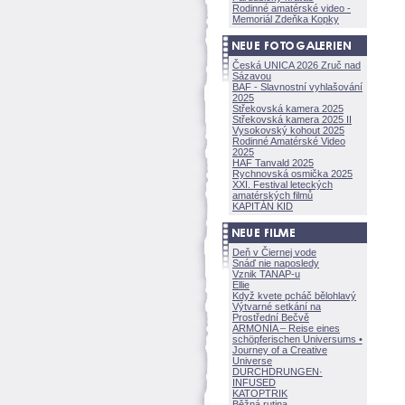
Rodinné amatérské video -
Memoriál Zdeňka Kopky
Česká UNICA 2026 Zruč nad
Sázavou
BAF - Slavnostní vyhlašování
2025
Střekovská kamera 2025
Střekovská kamera 2025 II
Vysokovský kohout 2025
Rodinné Amatérské Video
2025
HAF Tanvald 2025
Rychnovská osmička 2025
XXI. Festival leteckých
amatérských filmů
KAPITÁN KID
Deň v Čiernej vode
Snáď nie naposledy
Vznik TANAP-u
Ellie
Když kvete pcháč bělohlavý
Výtvarné setkání na
Prostřední Bečvě
ARMONÍA – Reise eines
schöpferisch
en Universums •
Journey of a Creative
Universe
DURCHDRUNGEN
·
INFUSED
KATOPTRIK
Běžná rutina