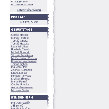
3.2.19
, csfv
Re: ARSFILM 2019
Zobraz více výpisů
INZSYS_BLOK
Ondřej Herold
Marek Fedrsel
Tomáš Ondra
Tomáš Hazuka
Nataniel Milota
Frederik Černík
Michal Šimeček
Viktorie Jahelkov
MUDr. Dušan Červeň
Karolina Hovězákov
Tomáš Schön
Ing. Jan Štok
Zdeněk Kulhánek
Liliana Lesiak
Roman Rakytiak
Kryštof Březina
Martin Petruň
Ondřej Unucka
Alena Mautnerov
Miroslav Štván
Ing. Jan Kadlčík
Jiří Bene
Ing. Emil Pražan