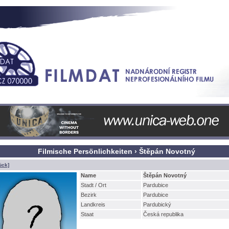
Filmische Persönlichkeiten › Štěpán Novotný
ück]
Name
těpán Novotný
Stadt / Ort
Pardubice
Bezirk
Pardubice
Landkreis
Pardubický
Staat
Česká republika