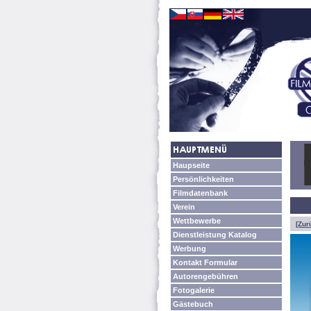
Haupseite
Persönlichkeiten
Filmdatenbank
Verein
Wettbewerbe
[Zur
Dienstleistung Katalog
Werbung
Kontakt Formular
Autorengebühren
Fotogalerie
Gästebuch