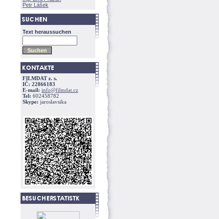
Petr Lášek
Text heraussuchen
FILMDAT z. s.
IČ: 22866183
E-mail:
info@filmdat.cz
Tel:
602458782
Skype:
jaroslavsika