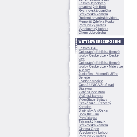
Festival leteckých
amatérských filmů
Rychnovská osmička
Střekovská kamera
Rodinné amatérské video -
Memoriál Zdeňka Kopky
Pardubický kraťas
Vysokovský kohout
Okem dobrodruha
Festival BAF
Celostátní přehlídka filmové
tvorby České vize - České
vize
Celostátní přehlídka filmové
tvorby České vize - Malé vize
ARSfilm
Juniorfilm - Memoriál Jiřího
Beneše
Folklór a tradície
Česká UNICA Zruč nad
Sázavou
Zlaté Slunce Brno
Vrážská kamera
VideoStage Svitavy
České vize - Červený
Kostelec
Brněnský AntiOskar
Book the Film
První klapka
Tatranský kamzík
Střekovská kamera
Cinema Open
Vysokovský kohout
Pardubický kraťas