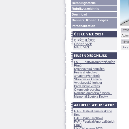
Beratungsstelle
Rubrikverzeichnis
Download
Banners, Ikonen, Logos
Personalization
Profe
Autor
O PŘEHLÍDCE
Filme
ČESKÉ VIZE
MALÉ VIZE
Díky 
FAF - Festival Ambroziádních
Filmů
Rychnovská osmička
Festival leteckých
amatérských filmů
Střekovská kamera
Vysokovský kohout
Pardubický kraťas
Okem dobrodruha
Rodinné amatérské video -
Memoriál Zdeňka Kopky
F.A.F. festival amatérského
filmu
HAH Dolná Strehov
FAF - Festival Ambroziádních
Filmů
UNICA Lugano 2026