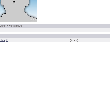
ssion / Kenntnisse
chlapi!
(Autor)