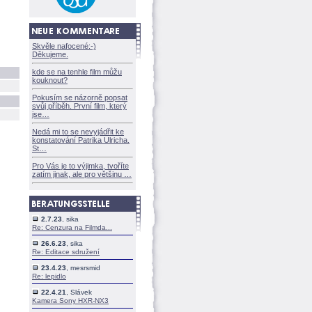
Skvěle nafocené:-)
Děkujeme.
kde se na tenhle film můžu
kouknout?
Pokusím se názorně popsat
svůj příběh. První film, který
jse
Nedá mi to se nevyjádřit ke
konstatování Patrika Ulricha.
St
Pro Vás je to výjimka, tvoříte
zatím jinak, ale pro většinu
2.7.23
, sika
Re: Cenzura na Filmda...
26.6.23
, sika
Re: Editace sdružení
23.4.23
, mesrsmid
Re: lepidlo
22.4.21
, Slávek
Kamera Sony HXR-NX3