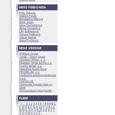
Felix Nguyen
Vojtěch Pavlík
Magdaléna Bílkov
Mark Sonin
Dora Ducháčkov
Alena Zemanov
Lilly Kollmerov
Tereza Polákov
Jakub Samek
Klára Fryčkov
ArtWork Group
Junák - český skaut,
středisko Příbor, z. s.
Digladior, škola šermu z.s.
Ústečtí filmaři, z.s.
Videoklub Kutná Hora
PROBILUM, z.s.
Umělecká agentura Ambrozia
o.p.s.
ORFIKLUB
Univerzita Tomáše Bati ve
Zlíně
Nízkoprahový klub Pacific
"
(
-
.
0
1
2
3
4
5
6
7
8
9
A
B
C
Č
D
Ď
E
F
G
H
Ch
I
Í
J
K
L
Ľ
M
N
O
Ó
P
Q
R
Ř
S
Ś
T
Ť
U
Ú
V
W
X
Y
Z