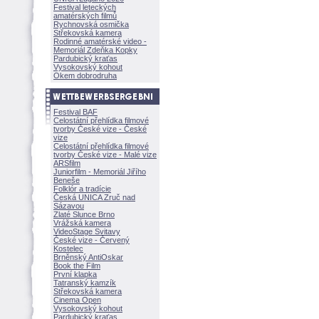
Festival leteckých
amatérských filmů
Rychnovská osmička
Střekovská kamera
Rodinné amatérské video -
Memoriál Zdeňka Kopky
Pardubický kraťas
Vysokovský kohout
Okem dobrodruha
Festival BAF
Celostátní přehlídka filmové
tvorby České vize - České
vize
Celostátní přehlídka filmové
tvorby České vize - Malé vize
ARSfilm
Juniorfilm - Memoriál Jiřího
Beneše
Folklór a tradície
Česká UNICA Zruč nad
Sázavou
Zlaté Slunce Brno
Vrážská kamera
VideoStage Svitavy
České vize - Červený
Kostelec
Brněnský AntiOskar
Book the Film
První klapka
Tatranský kamzík
Střekovská kamera
Cinema Open
Vysokovský kohout
Pardubický kraťas