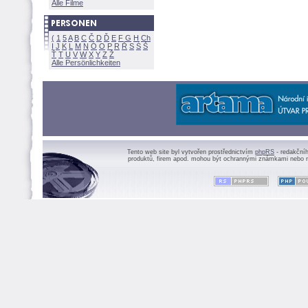
Alle Filme
(
1
5
A
B
C
Č
D
Ď
E
F
G
H
Ch
I
J
K
L
M
N
Ó
O
P
R
Ř
S
Ś
Ť
T
U
V
W
X
Y
Z
Alle Persönlichkeiten
Tento web site byl vytvořen prostřednictvím
phpRS
- redakční
produktů, firem apod. mohou být ochrannými známkami nebo r