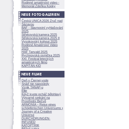
Rodinné amatérské video -
Memoriál Zdeňka Kopky
Česká UNICA 2026 Zruč nad
Sázavou
BAF - Slavnostní vyhlašování
2025
Střekovská kamera 2025
Střekovská kamera 2025 II
Vysokovský kohout 2025
Rodinné Amatérské Video
2025
HAF Tanvald 2025
Rychnovská osmička 2025
XXI. Festival leteckých
amatérských filmů
KAPITÁN KID
Deň v Čiernej vode
Snáď nie naposledy
Vznik TANAP-u
Ellie
Když kvete pcháč bělohlavý
Výtvarné setkání na
Prostřední Bečvě
ARMONÍA – Reise eines
schöpferisch
en Universums •
Journey of a Creative
Universe
DURCHDRUNGEN
·
INFUSED
KATOPTRIK
Běžná rutina