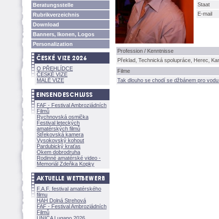
Staat
Beratungsstelle
E-mail
Rubrikverzeichnis
Download
Banners, Ikonen, Logos
Personalization
Profession / Kenntnisse
Překlad, Technická spolupráce, Herec, Kam
O PŘEHLÍDCE
Filme
ČESKÉ VIZE
MALÉ VIZE
Tak dlouho se chodí se džbánem pro vodu.
FAF - Festival Ambroziádních
Filmů
Rychnovská osmička
Festival leteckých
amatérských filmů
Střekovská kamera
Vysokovský kohout
Pardubický kraťas
Okem dobrodruha
Rodinné amatérské video -
Memoriál Zdeňka Kopky
F.A.F. festival amatérského
filmu
HAH Dolná Strehov
FAF - Festival Ambroziádních
Filmů
UNICA Lugano 2026