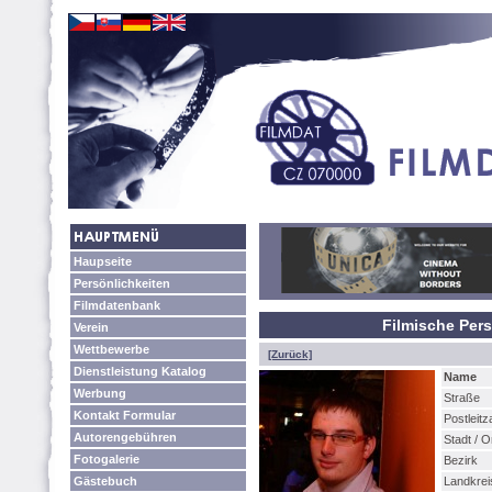
Haupseite
Persönlichkeiten
Filmdatenbank
Filmische Pers
Verein
Wettbewerbe
[Zurück]
Dienstleistung Katalog
Name
Werbung
Straße
Kontakt Formular
Postleitz
Autorengebühren
Stadt / O
Fotogalerie
Bezirk
Gästebuch
Landkrei