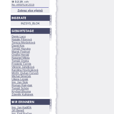
3.2.19
, csfv
Re: ARSFILM 2019
Zobraz více výpisů
INZSYS_BLOK
Denis Laco
Natalie Fišerov
Tereza Morávkov
David Kos
Tomáš Hazuka
Marek Fedrsel
Ondřej Herold
Nataniel Milota
Tomáš Ondra
Frederik Černík
Viktorie Jahelkov
Karolina Hovězákov
MUDr. Dušan Červeň
Michal Šimeček
Liliana Lesiak
Ing. Jan Štok
Roman Rakytiak
Tomáš Schön
Kryštof Březina
Zdeněk Kulhánek
Ing. Jan Kadlčík
Jiří Bene
Ing. Emil Pražan