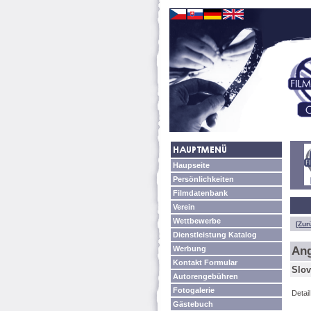
Haupseite
Persönlichkeiten
Filmdatenbank
Verein
Wettbewerbe
[Zur
Dienstleistung Katalog
Werbung
Ang
Kontakt Formular
Slov
Autorengebühren
Fotogalerie
Detai
Gästebuch