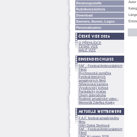
Autor
Beratungsstelle
Kateg
Rubrikverzeichnis
Länge
Download
Entst
Banners, Ikonen, Logos
Personalization
O PŘEHLÍDCE
ČESKÉ VIZE
MALÉ VIZE
FAF - Festival Ambroziádních
Filmů
Rychnovská osmička
Festival leteckých
amatérských filmů
Střekovská kamera
Vysokovský kohout
Pardubický kraťas
Okem dobrodruha
Rodinné amatérské video -
Memoriál Zdeňka Kopky
F.A.F. festival amatérského
filmu
HAH Dolná Strehov
FAF - Festival Ambroziádních
Filmů
UNICA Lugano 2026