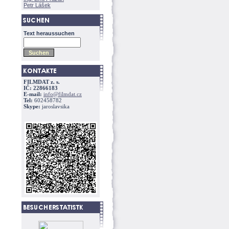
Petr Lášek
Text heraussuchen
FILMDAT z. s.
IČ: 22866183
E-mail:
info@filmdat.cz
Tel:
602458782
Skype:
jaroslavsika