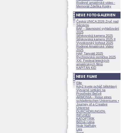
Rodinné amatérské video -
Memoriál Zdeňka Kopky
Česká UNICA 2026 Zruč nad
Sázavou
BAF - Slavnostní vyhlašování
2025
Střekovská kamera 2025
Střekovská kamera 2025 II
Vysokovský kohout 2025
Rodinné Amatérské Video
2025
HAF Tanvald 2025
Rychnovská osmička 2025
XXI. Festival leteckých
amatérských filmů
KAPITÁN KID
Ellie
Když kvete pcháč bělohlavý
Výtvarné setkání na
Prostřední Bečvě
ARMONÍA – Reise eines
schöpferisch
en Universums •
Journey of a Creative
Universe
DURCHDRUNGEN
·
INFUSED
KATOPTRIK
Běžná rutina
Noár NaRuby
Lies
Sprej