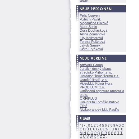
Felix Nguyen
Vojtěch Pavlík
Magdaléna Bílkov
Mark Sonin
Dora Ducháčkov
Alena Zemanov
Lilly Kollmerov
Tereza Polákov
Jakub Samek
Klára Fryčkov
ArtWork Group
Junák - český skaut,
středisko Příbor, z. s.
Digladior, škola šermu z.s.
Ústečtí filmaři, z.s.
Videoklub Kutná Hora
PROBILUM, z.s.
Umělecká agentura Ambrozia
o.p.s.
ORFIKLUB
Univerzita Tomáše Bati ve
Zlíně
Nízkoprahový klub Pacific
"
(
-
.
0
1
2
3
4
5
6
7
8
9
A
B
C
Č
D
Ď
E
F
G
H
Ch
I
Í
J
K
L
Ľ
M
N
O
Ó
P
Q
R
Ř
S
Ś
T
Ť
U
Ú
V
W
X
Y
Z