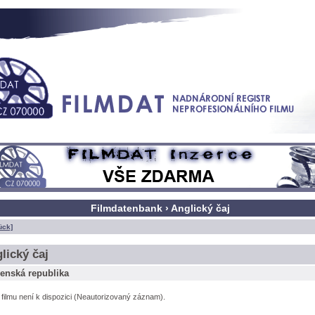
Filmdatenbank › Anglický čaj
ück]
lický čaj
enská republika
l filmu není k dispozici (Neautorizovaný záznam).