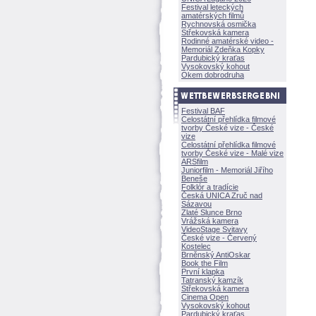
Festival leteckých
amatérských filmů
Rychnovská osmička
Střekovská kamera
Rodinné amatérské video -
Memoriál Zdeňka Kopky
Pardubický kraťas
Vysokovský kohout
Okem dobrodruha
Festival BAF
Celostátní přehlídka filmové
tvorby České vize - České
vize
Celostátní přehlídka filmové
tvorby České vize - Malé vize
ARSfilm
Juniorfilm - Memoriál Jiřího
Beneše
Folklór a tradície
Česká UNICA Zruč nad
Sázavou
Zlaté Slunce Brno
Vrážská kamera
VideoStage Svitavy
České vize - Červený
Kostelec
Brněnský AntiOskar
Book the Film
První klapka
Tatranský kamzík
Střekovská kamera
Cinema Open
Vysokovský kohout
Pardubický kraťas