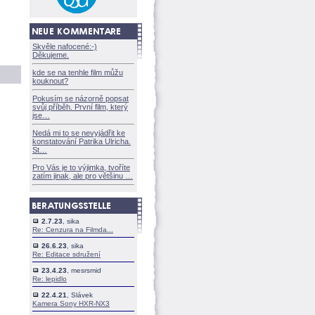
Skvěle nafocené:-)
Děkujeme.
kde se na tenhle film můžu
kouknout?
Pokusím se názorně popsat
svůj příběh. První film, který
jse
Nedá mi to se nevyjádřit ke
konstatování Patrika Ulricha.
St
Pro Vás je to výjimka, tvoříte
zatím jinak, ale pro většinu
2.7.23
, sika
Re: Cenzura na Filmda...
26.6.23
, sika
Re: Editace sdružení
23.4.23
, mesrsmid
Re: lepidlo
22.4.21
, Slávek
Kamera Sony HXR-NX3