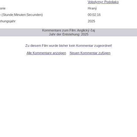
Volodymyr Podoliako
orie
Hraný
 (Stunde:Minuten:Secunden)
00:02:16
ehungsjahr
2025
Kommentare zum Film: Anglický čaj
Jahr der Entstehung: 2025
Zu diesem Film wurde bisher kein Kommentar zugeordnet!
Alle Kommentare anzeigen
Neuen Kommentar zufügen