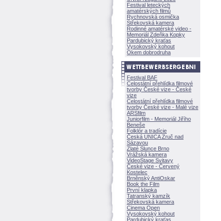
Festival leteckých
amatérských filmů
Rychnovská osmička
Střekovská kamera
Rodinné amatérské video -
Memoriál Zdeňka Kopky
Pardubický kraťas
Vysokovský kohout
Okem dobrodruha
Festival BAF
Celostátní přehlídka filmové
tvorby České vize - České
vize
Celostátní přehlídka filmové
tvorby České vize - Malé vize
ARSfilm
Juniorfilm - Memoriál Jiřího
Beneše
Folklór a tradície
Česká UNICA Zruč nad
Sázavou
Zlaté Slunce Brno
Vrážská kamera
VideoStage Svitavy
České vize - Červený
Kostelec
Brněnský AntiOskar
Book the Film
První klapka
Tatranský kamzík
Střekovská kamera
Cinema Open
Vysokovský kohout
Pardubický kraťas