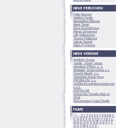
Felix Nguyen
Vojtěch Pavlík
Magdaléna Bílkov
Mark Sonin
Dora Ducháčkov
Alena Zemanov
Lilly Kollmerov
Tereza Polákov
Jakub Samek
Klára Fryčkov
ArtWork Group
Junák - český skaut,
středisko Příbor, z. s.
Digladior, škola šermu z.s.
Ústečtí filmaři, z.s.
Videoklub Kutná Hora
PROBILUM, z.s.
Umělecká agentura Ambrozia
o.p.s.
ORFIKLUB
Univerzita Tomáše Bati ve
Zlíně
Nízkoprahový klub Pacific
"
(
-
.
0
1
2
3
4
5
6
7
8
9
A
B
C
Č
D
Ď
E
F
G
H
Ch
I
Í
J
K
L
Ľ
M
N
O
Ó
P
Q
R
Ř
S
Ś
T
Ť
U
Ú
V
W
X
Y
Z