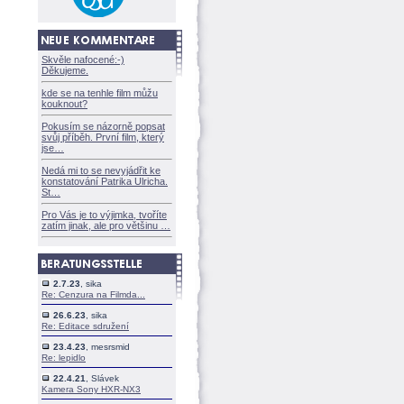
Skvěle nafocené:-)
Děkujeme.
kde se na tenhle film můžu
kouknout?
Pokusím se názorně popsat
svůj příběh. První film, který
jse
Nedá mi to se nevyjádřit ke
konstatování Patrika Ulricha.
St
Pro Vás je to výjimka, tvoříte
zatím jinak, ale pro většinu
2.7.23
, sika
Re: Cenzura na Filmda...
26.6.23
, sika
Re: Editace sdružení
23.4.23
, mesrsmid
Re: lepidlo
22.4.21
, Slávek
Kamera Sony HXR-NX3