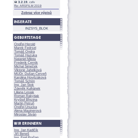
3.2.19
, csfv
Re: ARSFILM 2019
Zobraz více výpisů
INZSYS_BLOK
Ondřej Herold
Marek Fedrsel
Tomáš Ondra
Tomáš Hazuka
Nataniel Milota
Frederik Černík
Michal Šimeček
Viktorie Jahelkov
MUDr. Dušan Červeň
Karolina Hovězákov
Tomáš Schön
Ing. Jan Štok
Zdeněk Kulhánek
Liliana Lesiak
Roman Rakytiak
Kryštof Březina
Martin Petruň
Ondřej Unucka
Alena Mautnerov
Miroslav Štván
Ing. Jan Kadlčík
Jiří Bene
Ing. Emil Pražan