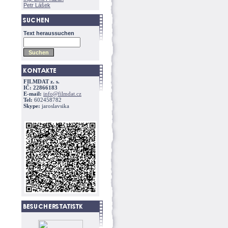
Petr Lášek
Text heraussuchen
FILMDAT z. s.
IČ: 22866183
E-mail:
info@filmdat.cz
Tel:
602458782
Skype:
jaroslavsika