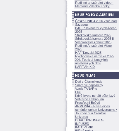
Rodinné amatérské video -
Memoriál Zdeňka Kopky
Česká UNICA 2026 Zruč nad
Sázavou
BAF - Slavnostní vyhlašování
2025
Střekovská kamera 2025
Střekovská kamera 2025 II
Vysokovský kohout 2025
Rodinné Amatérské Video
2025
HAF Tanvald 2025
Rychnovská osmička 2025
XXI. Festival leteckých
amatérských filmů
KAPITÁN KID
Deň v Čiernej vode
Snáď nie naposledy
Vznik TANAP-u
Ellie
Když kvete pcháč bělohlavý
Výtvarné setkání na
Prostřední Bečvě
ARMONÍA – Reise eines
schöpferisch
en Universums •
Journey of a Creative
Universe
DURCHDRUNGEN
·
INFUSED
KATOPTRIK
Běžná rutina