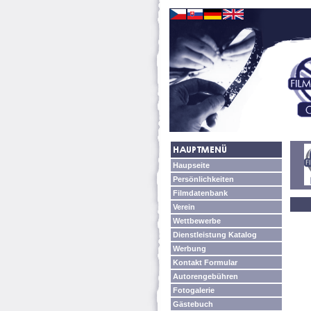
Haupseite
Persönlichkeiten
Filmdatenbank
Verein
Wettbewerbe
Dienstleistung Katalog
Werbung
Kontakt Formular
Autorengebühren
Fotogalerie
Gästebuch