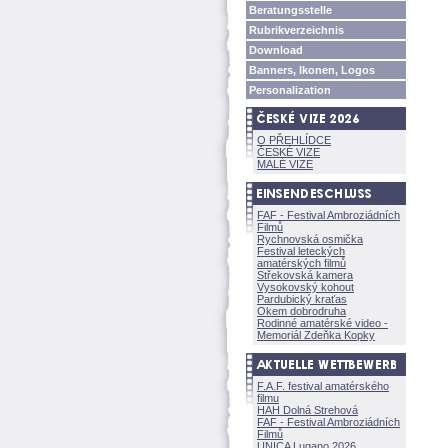
Beratungsstelle
Rubrikverzeichnis
Download
Banners, Ikonen, Logos
Personalization
O PŘEHLÍDCE
ČESKÉ VIZE
MALÉ VIZE
FAF - Festival Ambroziádních
Filmů
Rychnovská osmička
Festival leteckých
amatérských filmů
Střekovská kamera
Vysokovský kohout
Pardubický kraťas
Okem dobrodruha
Rodinné amatérské video -
Memoriál Zdeňka Kopky
F.A.F. festival amatérského
filmu
HAH Dolná Strehov
FAF - Festival Ambroziádních
Filmů
UNICA Lugano 2026