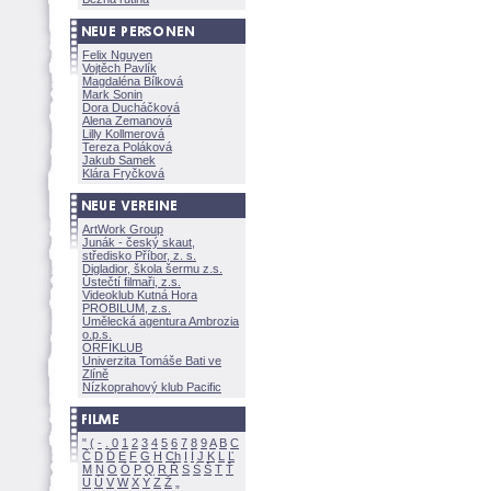
Felix Nguyen
Vojtěch Pavlík
Magdaléna Bílkov
Mark Sonin
Dora Ducháčkov
Alena Zemanov
Lilly Kollmerov
Tereza Polákov
Jakub Samek
Klára Fryčkov
ArtWork Group
Junák - český skaut,
středisko Příbor, z. s.
Digladior, škola šermu z.s.
Ústečtí filmaři, z.s.
Videoklub Kutná Hora
PROBILUM, z.s.
Umělecká agentura Ambrozia
o.p.s.
ORFIKLUB
Univerzita Tomáše Bati ve
Zlíně
Nízkoprahový klub Pacific
"
(
-
.
0
1
2
3
4
5
6
7
8
9
A
B
C
Č
D
Ď
E
F
G
H
Ch
I
Í
J
K
L
Ľ
M
N
O
Ó
P
Q
R
Ř
S
Ś
T
Ť
U
Ú
V
W
X
Y
Z