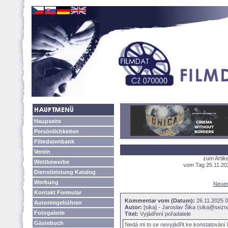
Haupseite
Persönlichkeiten
Filmdatenbank
Verein
zum Artik
Wettbewerbe
vom Tag 25.11.202
Dienstleistung Katalog
Werbung
Neuen
Kontakt Formular
Kommentar vom (Datum):
26.11.2025
Autorengebühren
Autor:
[sika] - Jaroslav Šika (sika@sez
Fotogalerie
Titel:
Vyjádření pořadatele
Gästebuch
Nedá mi to se nevyjádřit ke konstatování 