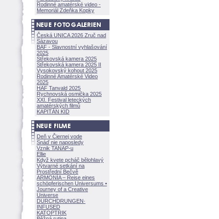
Rodinné amatérské video -
Memoriál Zdeňka Kopky
Česká UNICA 2026 Zruč nad
Sázavou
BAF - Slavnostní vyhlašování
2025
Střekovská kamera 2025
Střekovská kamera 2025 II
Vysokovský kohout 2025
Rodinné Amatérské Video
2025
HAF Tanvald 2025
Rychnovská osmička 2025
XXI. Festival leteckých
amatérských filmů
KAPITÁN KID
Deň v Čiernej vode
Snáď nie naposledy
Vznik TANAP-u
Ellie
Když kvete pcháč bělohlavý
Výtvarné setkání na
Prostřední Bečvě
ARMONÍA – Reise eines
schöpferisch
en Universums •
Journey of a Creative
Universe
DURCHDRUNGEN
·
INFUSED
KATOPTRIK
Běžná rutina