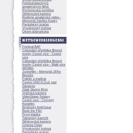
Festival leteckých
amatérských filmů
Rychnovská osmička
Střekovská kamera
Rodinné amatérské video -
Memoriál Zdeňka Kopky
Pardubický kraťas
Vysokovský kohout
Okem dobrodruha
Festival BAF
Celostátní přehlídka filmové
tvorby České vize - České
vize
Celostátní přehlídka filmové
tvorby České vize - Malé vize
ARSfilm
Juniorfilm - Memoriál Jiřího
Beneše
Folklór a tradície
Česká UNICA Zruč nad
Sázavou
Zlaté Slunce Brno
Vrážská kamera
VideoStage Svitavy
České vize - Červený
Kostelec
Brněnský AntiOskar
Book the Film
První klapka
Tatranský kamzík
Střekovská kamera
Cinema Open
Vysokovský kohout
Pardubický kraťas