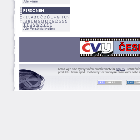
Alle Filme
(
1
5
A
B
C
Č
D
Ď
E
F
G
H
Ch
I
J
K
L
M
N
Ó
O
P
R
Ř
S
Ś
Ť
T
U
V
W
X
Y
Z
Alle Persönlichkeiten
Tento web site byl vytvořen prostřednictvím
phpRS
- redakční
produktů, firem apod. mohou být ochrannými známkami nebo r