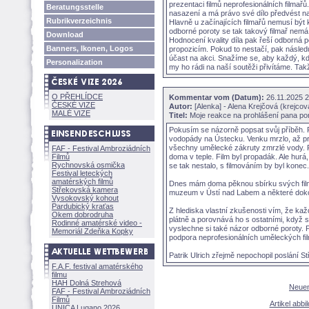
prezentaci filmů neprofesionálních filmař
Beratungsstelle
nasazení a má právo své dílo předvést na
Rubrikverzeichnis
Hlavně u začínajících filmařů nemusí být k
odborné poroty se tak takový filmař nemá 
Download
Hodnocení kvality díla pak řeší odborná p
Banners, Ikonen, Logos
propozicím. Pokud to nestačí, pak násled
účast na akci. Snažíme se, aby každý, kd
Personalization
my ho rádi na naší soutěži přivítáme. Tak
O PŘEHLÍDCE
Kommentar vom (Datum):
26.11.2025
ČESKÉ VIZE
Autor:
[Alenka] - Alena Krejčová (krejc
MALÉ VIZE
Titel:
Moje reakce na prohlášení pana por
Pokusím se názorně popsat svůj příběh. Pr
vodopády na Ústecku. Venku mrzlo, až p
všechny umělecké zákruty zmrzlé vody. Ru
FAF - Festival Ambroziádních
Filmů
doma v teple. Film byl propadák. Ale hurá
Rychnovská osmička
se tak nestalo, s filmováním by byl konec.
Festival leteckých
amatérských filmů
Dnes mám doma pěknou sbírku svých film
Střekovská kamera
muzeum v Ústí nad Labem a některé do
Vysokovský kohout
Pardubický kraťas
Z hlediska vlastní zkušenosti vím, že kaž
Okem dobrodruha
plátně a porovnává ho s ostatními, když s
Rodinné amatérské video -
vyslechne si také názor odborné poroty. Pr
Memoriál Zdeňka Kopky
podpora neprofesionálních uměleckých fil
Patrik Ulrich zřejmě nepochopil poslání 
F.A.F. festival amatérského
filmu
HAH Dolná Strehov
Neuen
FAF - Festival Ambroziádních
Filmů
Artikel abb
UNICA Lugano 2026