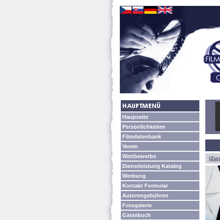
Haupseite
Persönlichkeiten
Filmdatenbank
Verein
Wettbewerbe
[Zur
Dienstleistung Katalog
Werbung
Kontakt Formular
Autorengebühren
Fotogalerie
Gästebuch