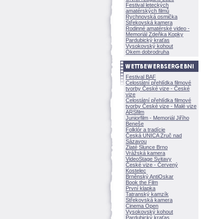
Festival leteckých
amatérských filmů
Rychnovská osmička
Střekovská kamera
Rodinné amatérské video -
Memoriál Zdeňka Kopky
Pardubický kraťas
Vysokovský kohout
Okem dobrodruha
Festival BAF
Celostátní přehlídka filmové
tvorby České vize - České
vize
Celostátní přehlídka filmové
tvorby České vize - Malé vize
ARSfilm
Juniorfilm - Memoriál Jiřího
Beneše
Folklór a tradície
Česká UNICA Zruč nad
Sázavou
Zlaté Slunce Brno
Vrážská kamera
VideoStage Svitavy
České vize - Červený
Kostelec
Brněnský AntiOskar
Book the Film
První klapka
Tatranský kamzík
Střekovská kamera
Cinema Open
Vysokovský kohout
Pardubický kraťas