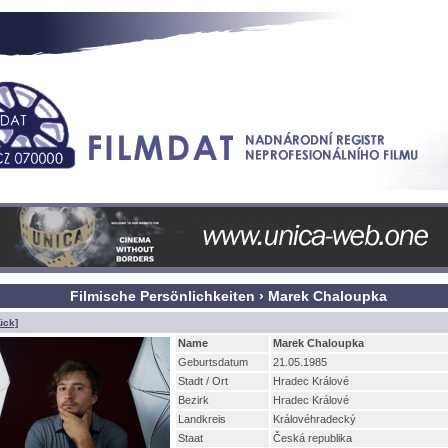
Filmische Persönlichkeiten › Marek Chaloupka
ück]
Name
Marek Chaloupka
Geburtsdatum
21.05.1985
Stadt / Ort
Hradec Králové
Bezirk
Hradec Králové
Landkreis
Královéhradecký
Staat
Česká republika