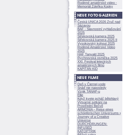
Rodinné amatérské video -
Memoriál Zdeňka Kopky
Česká UNICA 2026 Zruč nad
Sázavou
BAF - Slavnostní vyhlašování
2025
Střekovská kamera 2025
Střekovská kamera 2025 II
Vysokovský kohout 2025
Rodinné Amatérské Video
2025
HAF Tanvald 2025
Rychnovská osmička 2025
XXI. Festival leteckých
amatérských filmů
KAPITÁN KID
Deň v Čiernej vode
Snáď nie naposledy
Vznik TANAP-u
Ellie
Když kvete pcháč bělohlavý
Výtvarné setkání na
Prostřední Bečvě
ARMONÍA – Reise eines
schöpferisch
en Universums •
Journey of a Creative
Universe
DURCHDRUNGEN
·
INFUSED
KATOPTRIK
Běžná rutina