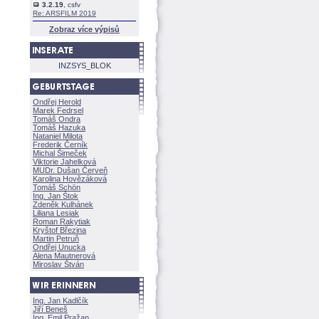
3.2.19
, csfv
Re: ARSFILM 2019
Zobraz více výpisů
INZSYS_BLOK
Ondřej Herold
Marek Fedrsel
Tomáš Ondra
Tomáš Hazuka
Nataniel Milota
Frederik Černík
Michal Šimeček
Viktorie Jahelkov
MUDr. Dušan Červeň
Karolina Hovězákov
Tomáš Schön
Ing. Jan Štok
Zdeněk Kulhánek
Liliana Lesiak
Roman Rakytiak
Kryštof Březina
Martin Petruň
Ondřej Unucka
Alena Mautnerov
Miroslav Štván
Ing. Jan Kadlčík
Jiří Bene
Ing. Emil Pražan