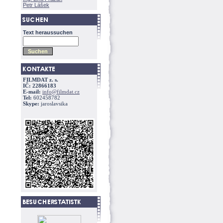
Petr Lášek
Text heraussuchen
FILMDAT z. s.
IČ: 22866183
E-mail:
info@filmdat.cz
Tel:
602458782
Skype:
jaroslavsika