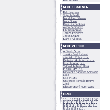
Felix Nguyen
Vojtěch Pavlík
Magdaléna Bílkov
Mark Sonin
Dora Ducháčkov
Alena Zemanov
Lilly Kollmerov
Tereza Polákov
Jakub Samek
Klára Fryčkov
ArtWork Group
Junák - český skaut,
středisko Příbor, z. s.
Digladior, škola šermu z.s.
Ústečtí filmaři, z.s.
Videoklub Kutná Hora
PROBILUM, z.s.
Umělecká agentura Ambrozia
o.p.s.
ORFIKLUB
Univerzita Tomáše Bati ve
Zlíně
Nízkoprahový klub Pacific
"
(
-
.
0
1
2
3
4
5
6
7
8
9
A
B
C
Č
D
Ď
E
F
G
H
Ch
I
Í
J
K
L
Ľ
M
N
O
Ó
P
Q
R
Ř
S
Ś
T
Ť
U
Ú
V
W
X
Y
Z