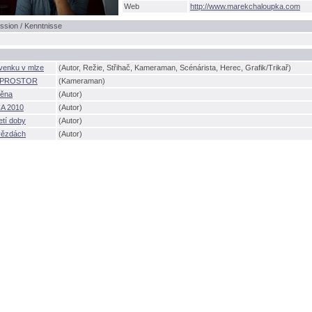
Web
http://www.marekchaloupka.com
ssion / Kenntnisse
venku v mlze
(Autor, Režie, Střihač, Kameraman, Scénárista, Herec, Grafik/Trikař)
iPROSTOR
(Kameraman)
ěna
(Autor)
A 2010
(Autor)
etí doby
(Autor)
vězdách
(Autor)