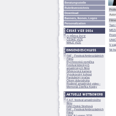
Beratungsstelle
Rubrikverzeichnis
Profe
Download
Autor
Banners, Ikonen, Logos
Filme
Personalization
Tam 
MEZ
Prom
O PŘEHLÍDCE
ČESKÉ VIZE
UNIC
MALÉ VIZE
V zaj
Ve h
FAF - Festival Ambroziádních
Filmů
Rychnovská osmička
Festival leteckých
amatérských filmů
Střekovská kamera
Vysokovský kohout
Pardubický kraťas
Okem dobrodruha
Rodinné amatérské video -
Memoriál Zdeňka Kopky
F.A.F. festival amatérského
filmu
HAH Dolná Strehov
FAF - Festival Ambroziádních
Filmů
UNICA Lugano 2026