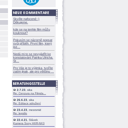
Skvěle nafocené:-)
Děkujeme.
kde se na tenhle film můžu
kouknout?
Pokusím se názorně popsat
svůj příběh. První film, který
jse
Nedá mi to se nevyjádřit ke
konstatování Patrika Ulricha.
St
Pro Vás je to výjimka, tvoříte
zatím jinak, ale pro většinu
2.7.23
, sika
Re: Cenzura na Filmda...
26.6.23
, sika
Re: Editace sdružení
23.4.23
, mesrsmid
Re: lepidlo
22.4.21
, Slávek
Kamera Sony HXR-NX3