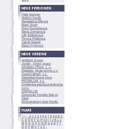
Felix Nguyen
Vojtěch Pavlík
Magdaléna Bílkov
Mark Sonin
Dora Ducháčkov
Alena Zemanov
Lilly Kollmerov
Tereza Polákov
Jakub Samek
Klára Fryčkov
ArtWork Group
Junák - český skaut,
středisko Příbor, z. s.
Digladior, škola šermu z.s.
Ústečtí filmaři, z.s.
Videoklub Kutná Hora
PROBILUM, z.s.
Umělecká agentura Ambrozia
o.p.s.
ORFIKLUB
Univerzita Tomáše Bati ve
Zlíně
Nízkoprahový klub Pacific
"
(
-
.
0
1
2
3
4
5
6
7
8
9
A
B
C
Č
D
Ď
E
F
G
H
Ch
I
Í
J
K
L
Ľ
M
N
O
Ó
P
Q
R
Ř
S
Ś
T
Ť
U
Ú
V
W
X
Y
Z