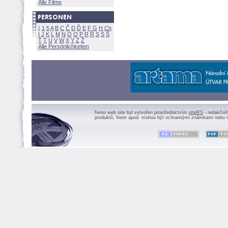
Alle Filme
(
1
5
A
B
C
Č
D
Ď
E
F
G
H
Ch
I
J
K
L
M
N
Ó
O
P
R
Ř
S
Ś
Ť
T
U
V
W
X
Y
Z
Alle Persönlichkeiten
Tento web site byl vytvořen prostřednictvím
phpRS
- redakční
produktů, firem apod. mohou být ochrannými známkami nebo r