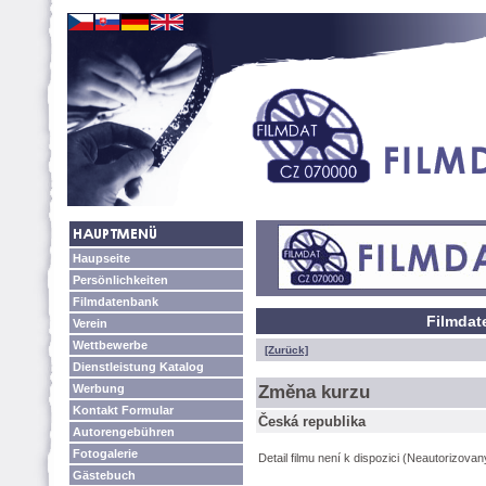
Haupseite
Persönlichkeiten
Filmdatenbank
Filmdat
Verein
Wettbewerbe
[Zurück]
Dienstleistung Katalog
Werbung
Změna kurzu
Kontakt Formular
Česká republika
Autorengebühren
Fotogalerie
Detail filmu není k dispozici (Neautorizova
Gästebuch