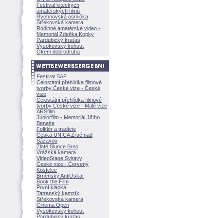
Festival leteckých
amatérských filmů
Rychnovská osmička
Střekovská kamera
Rodinné amatérské video -
Memoriál Zdeňka Kopky
Pardubický kraťas
Vysokovský kohout
Okem dobrodruha
Festival BAF
Celostátní přehlídka filmové
tvorby České vize - České
vize
Celostátní přehlídka filmové
tvorby České vize - Malé vize
ARSfilm
Juniorfilm - Memoriál Jiřího
Beneše
Folklór a tradície
Česká UNICA Zruč nad
Sázavou
Zlaté Slunce Brno
Vrážská kamera
VideoStage Svitavy
České vize - Červený
Kostelec
Brněnský AntiOskar
Book the Film
První klapka
Tatranský kamzík
Střekovská kamera
Cinema Open
Vysokovský kohout
Pardubický kraťas