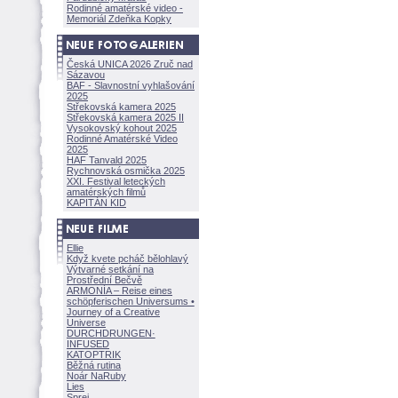
Rodinné amatérské video -
Memoriál Zdeňka Kopky
Česká UNICA 2026 Zruč nad
Sázavou
BAF - Slavnostní vyhlašování
2025
Střekovská kamera 2025
Střekovská kamera 2025 II
Vysokovský kohout 2025
Rodinné Amatérské Video
2025
HAF Tanvald 2025
Rychnovská osmička 2025
XXI. Festival leteckých
amatérských filmů
KAPITÁN KID
Ellie
Když kvete pcháč bělohlavý
Výtvarné setkání na
Prostřední Bečvě
ARMONÍA – Reise eines
schöpferisch
en Universums •
Journey of a Creative
Universe
DURCHDRUNGEN
·
INFUSED
KATOPTRIK
Běžná rutina
Noár NaRuby
Lies
Sprej