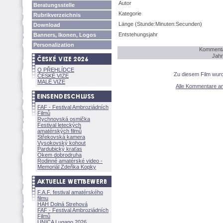
Autor
Beratungsstelle
Kategorie
Rubrikverzeichnis
Länge (Stunde:Minuten:Secunden)
Download
Entstehungsjahr
Banners, Ikonen, Logos
Personalization
Kommenta
Jahr
O PŘEHLÍDCE
Zu diesem Film wur
ČESKÉ VIZE
MALÉ VIZE
Alle Kommentare a
FAF - Festival Ambroziádních
Filmů
Rychnovská osmička
Festival leteckých
amatérských filmů
Střekovská kamera
Vysokovský kohout
Pardubický kraťas
Okem dobrodruha
Rodinné amatérské video -
Memoriál Zdeňka Kopky
F.A.F. festival amatérského
filmu
HAH Dolná Strehov
FAF - Festival Ambroziádních
Filmů
UNICA Lugano 2026