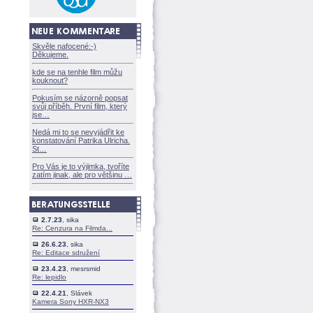
Skvěle nafocené:-)
Děkujeme.
kde se na tenhle film můžu
kouknout?
Pokusím se názorně popsat
svůj příběh. První film, který
jse
Nedá mi to se nevyjádřit ke
konstatování Patrika Ulricha.
St
Pro Vás je to výjimka, tvoříte
zatím jinak, ale pro většinu
2.7.23
, sika
Re: Cenzura na Filmda...
26.6.23
, sika
Re: Editace sdružení
23.4.23
, mesrsmid
Re: lepidlo
22.4.21
, Slávek
Kamera Sony HXR-NX3