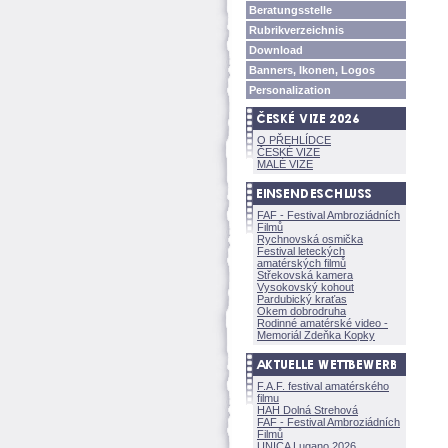
Beratungsstelle
Rubrikverzeichnis
Download
Banners, Ikonen, Logos
Personalization
O PŘEHLÍDCE
ČESKÉ VIZE
MALÉ VIZE
FAF - Festival Ambroziádních
Filmů
Rychnovská osmička
Festival leteckých
amatérských filmů
Střekovská kamera
Vysokovský kohout
Pardubický kraťas
Okem dobrodruha
Rodinné amatérské video -
Memoriál Zdeňka Kopky
F.A.F. festival amatérského
filmu
HAH Dolná Strehov
FAF - Festival Ambroziádních
Filmů
UNICA Lugano 2026