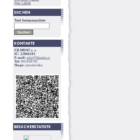
Petr Lášek
Text heraussuchen
FILMDAT z. s.
IČ: 22866183
E-mail:
info@filmdat.cz
Tel:
602458782
Skype:
jaroslavsika