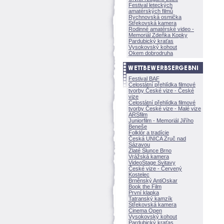
Festival leteckých
amatérských filmů
Rychnovská osmička
Střekovská kamera
Rodinné amatérské video -
Memoriál Zdeňka Kopky
Pardubický kraťas
Vysokovský kohout
Okem dobrodruha
Festival BAF
Celostátní přehlídka filmové
tvorby České vize - České
vize
Celostátní přehlídka filmové
tvorby České vize - Malé vize
ARSfilm
Juniorfilm - Memoriál Jiřího
Beneše
Folklór a tradície
Česká UNICA Zruč nad
Sázavou
Zlaté Slunce Brno
Vrážská kamera
VideoStage Svitavy
České vize - Červený
Kostelec
Brněnský AntiOskar
Book the Film
První klapka
Tatranský kamzík
Střekovská kamera
Cinema Open
Vysokovský kohout
Pardubický kraťas