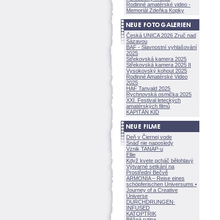
Rodinné amatérské video -
Memoriál Zdeňka Kopky
Česká UNICA 2026 Zruč nad
Sázavou
BAF - Slavnostní vyhlašování
2025
Střekovská kamera 2025
Střekovská kamera 2025 II
Vysokovský kohout 2025
Rodinné Amatérské Video
2025
HAF Tanvald 2025
Rychnovská osmička 2025
XXI. Festival leteckých
amatérských filmů
KAPITÁN KID
Deň v Čiernej vode
Snáď nie naposledy
Vznik TANAP-u
Ellie
Když kvete pcháč bělohlavý
Výtvarné setkání na
Prostřední Bečvě
ARMONÍA – Reise eines
schöpferisch
en Universums •
Journey of a Creative
Universe
DURCHDRUNGEN
·
INFUSED
KATOPTRIK
Běžná rutina