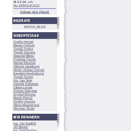
3.2.19
, csfv
Re: ARSFILM 2019
Zobraz více výpisů
INZSYS_BLOK
Ondřej Herold
Marek Fedrsel
Tomáš Ondra
Tomáš Hazuka
Nataniel Milota
Frederik Černík
Michal Šimeček
Viktorie Jahelkov
MUDr. Dušan Červeň
Karolina Hovězákov
Tomáš Schön
Ing. Jan Štok
Zdeněk Kulhánek
Liliana Lesiak
Roman Rakytiak
Kryštof Březina
Martin Petruň
Ondřej Unucka
Alena Mautnerov
Miroslav Štván
Ing. Jan Kadlčík
Jiří Bene
Ing. Emil Pražan