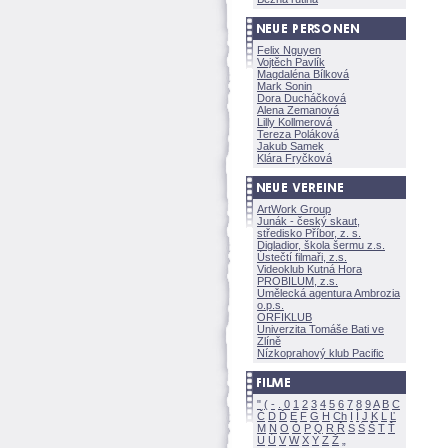
Felix Nguyen
Vojtěch Pavlík
Magdaléna Bílkov
Mark Sonin
Dora Ducháčkov
Alena Zemanov
Lilly Kollmerov
Tereza Polákov
Jakub Samek
Klára Fryčkov
ArtWork Group
Junák - český skaut,
středisko Příbor, z. s.
Digladior, škola šermu z.s.
Ústečtí filmaři, z.s.
Videoklub Kutná Hora
PROBILUM, z.s.
Umělecká agentura Ambrozia
o.p.s.
ORFIKLUB
Univerzita Tomáše Bati ve
Zlíně
Nízkoprahový klub Pacific
"
(
-
.
0
1
2
3
4
5
6
7
8
9
A
B
C
Č
D
Ď
E
F
G
H
Ch
I
Í
J
K
L
Ľ
M
N
O
Ó
P
Q
R
Ř
S
Ś
T
Ť
U
Ú
V
W
X
Y
Z