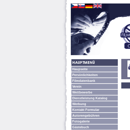
Haupseite
Persönlichkeiten
Filmdatenbank
Verein
Wettbewerbe
Dienstleistung Katalog
Werbung
Kontakt Formular
Autorengebühren
Fotogalerie
Gästebuch