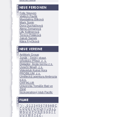
Felix Nguyen
Vojtěch Pavlík
Magdaléna Bílkov
Mark Sonin
Dora Ducháčkov
Alena Zemanov
Lilly Kollmerov
Tereza Polákov
Jakub Samek
Klára Fryčkov
ArtWork Group
Junák - český skaut,
středisko Příbor, z. s.
Digladior, škola šermu z.s.
Ústečtí filmaři, z.s.
Videoklub Kutná Hora
PROBILUM, z.s.
Umělecká agentura Ambrozia
o.p.s.
ORFIKLUB
Univerzita Tomáše Bati ve
Zlíně
Nízkoprahový klub Pacific
"
(
-
.
0
1
2
3
4
5
6
7
8
9
A
B
C
Č
D
Ď
E
F
G
H
Ch
I
Í
J
K
L
Ľ
M
N
O
Ó
P
Q
R
Ř
S
Ś
T
Ť
U
Ú
V
W
X
Y
Z