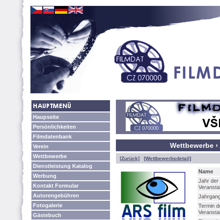
Haupseite
Persönlichkeiten
Filmdatenbank
Wettbewerbe › 
Verein
Wettbewerbe
[Zurück]
[Wettbewerbsdetail]
Dienstleistung Katalog
Name
Werbung
Jahr der
Kontakt Formular
Veransta
Autorengebühren
Jahrgan
Fotogalerie
Termin d
Veransta
Gästebuch