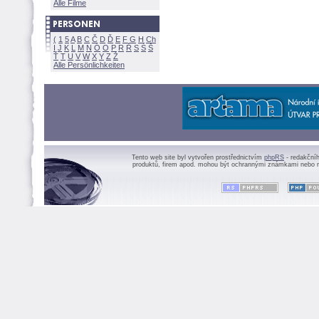
Alle Filme
(
1
5
A
B
C
Č
D
Ď
E
F
G
H
Ch
I
J
K
L
M
N
Ó
O
P
R
Ř
S
Ś
Ť
T
U
V
W
X
Y
Z
Alle Persönlichkeiten
Tento web site byl vytvořen prostřednictvím
phpRS
- redakční
produktů, firem apod. mohou být ochrannými známkami nebo r