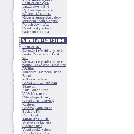
Festival leteckých
amatérských filmů
Rychnovská osmička
Střekovská kamera
Rodinné amatérské video -
Memoriál Zdeňka Kopky
Pardubický kraťas
Vysokovský kohout
Okem dobrodruha
Festival BAF
Celostátní přehlídka filmové
tvorby České vize - České
vize
Celostátní přehlídka filmové
tvorby České vize - Malé vize
ARSfilm
Juniorfilm - Memoriál Jiřího
Beneše
Folklór a tradície
Česká UNICA Zruč nad
Sázavou
Zlaté Slunce Brno
Vrážská kamera
VideoStage Svitavy
České vize - Červený
Kostelec
Brněnský AntiOskar
Book the Film
První klapka
Tatranský kamzík
Střekovská kamera
Cinema Open
Vysokovský kohout
Pardubický kraťas