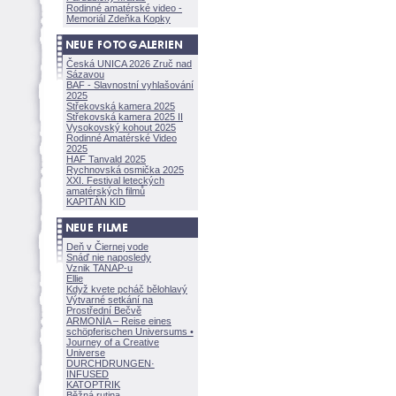
Rodinné amatérské video -
Memoriál Zdeňka Kopky
Česká UNICA 2026 Zruč nad
Sázavou
BAF - Slavnostní vyhlašování
2025
Střekovská kamera 2025
Střekovská kamera 2025 II
Vysokovský kohout 2025
Rodinné Amatérské Video
2025
HAF Tanvald 2025
Rychnovská osmička 2025
XXI. Festival leteckých
amatérských filmů
KAPITÁN KID
Deň v Čiernej vode
Snáď nie naposledy
Vznik TANAP-u
Ellie
Když kvete pcháč bělohlavý
Výtvarné setkání na
Prostřední Bečvě
ARMONÍA – Reise eines
schöpferisch
en Universums •
Journey of a Creative
Universe
DURCHDRUNGEN
·
INFUSED
KATOPTRIK
Běžná rutina