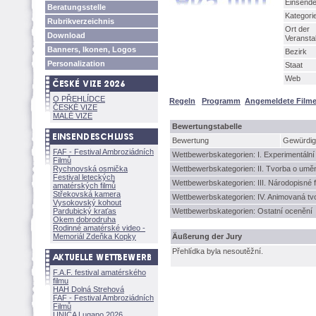
Einsend
Beratungsstelle
Kategori
Rubrikverzeichnis
Ort der
Download
Veransta
Banners, Ikonen, Logos
Bezirk
Personalization
Staat
Web
O PŘEHLÍDCE
Regeln
Programm
Angemeldete Film
ČESKÉ VIZE
MALÉ VIZE
Bewertungstabelle
Bewertung
Gewürdigt
FAF - Festival Ambroziádních
Wettbewerbskategorien: I. Experimentáln
Filmů
Rychnovská osmička
Wettbewerbskategorien: II. Tvorba o umě
Festival leteckých
Wettbewerbskategorien: III. Národopisné f
amatérských filmů
Střekovská kamera
Wettbewerbskategorien: IV. Animovaná tv
Vysokovský kohout
Pardubický kraťas
Wettbewerbskategorien: Ostatní ocenění
Okem dobrodruha
Rodinné amatérské video -
Memoriál Zdeňka Kopky
Äußerung der Jury
Přehlídka byla nesoutěžní.
F.A.F. festival amatérského
filmu
HAH Dolná Strehov
FAF - Festival Ambroziádních
Filmů
UNICA Lugano 2026