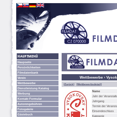
Haupseite
Persönlichkeiten
Filmdatenbank
Wettbewerbe › Vysok
Verein
Wettbewerbe
[Zurück]
[Wettbewerbsdetail]
Dienstleistung Katalog
Name
Werbung
Jahr der Veranstalt
Kontakt Formular
Jahrgang
Autorengebühren
Termin der Veranst
Fotogalerie
Einsendeschluss
Gästebuch
Kategorie