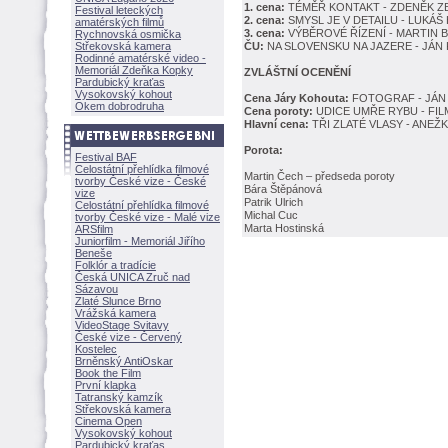
1. cena:
TÉMĚŘ KONTAKT - ZDENĚK Z
Festival leteckých
2. cena:
SMYSL JE V DETAILU - LUKÁ
amatérských filmů
3. cena:
VÝBĚROVÉ ŘÍZENÍ - MARTIN
Rychnovská osmička
Střekovská kamera
ČU:
NA SLOVENSKU NA JAZERE - JÁN K
Rodinné amatérské video -
Memoriál Zdeňka Kopky
ZVLÁŠTNÍ OCENĚNÍ
Pardubický kraťas
Vysokovský kohout
Cena Járy Kohouta:
FOTOGRAF - JÁN 
Okem dobrodruha
Cena poroty:
UDICE UMŘE RYBU - FI
Hlavní cena:
TŘI ZLATÉ VLASY - ANEŽ
Porota:
Festival BAF
Celostátní přehlídka filmové
Martin Čech – předseda poroty
tvorby České vize - České
Bára Štěpánov
vize
Patrik Ulrich
Celostátní přehlídka filmové
Michal Cuc
tvorby České vize - Malé vize
Marta Hostinsk
ARSfilm
Juniorfilm - Memoriál Jiřího
Beneše
Folklór a tradície
Česká UNICA Zruč nad
Sázavou
Zlaté Slunce Brno
Vrážská kamera
VideoStage Svitavy
České vize - Červený
Kostelec
Brněnský AntiOskar
Book the Film
První klapka
Tatranský kamzík
Střekovská kamera
Cinema Open
Vysokovský kohout
Pardubický kraťas