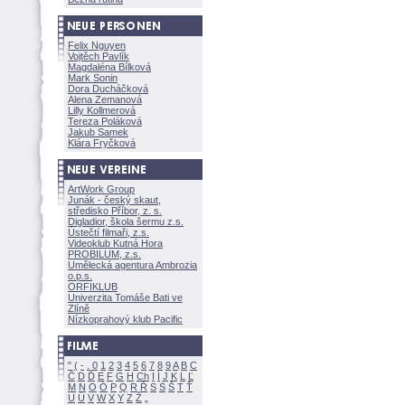
Felix Nguyen
Vojtěch Pavlík
Magdaléna Bílkov
Mark Sonin
Dora Ducháčkov
Alena Zemanov
Lilly Kollmerov
Tereza Polákov
Jakub Samek
Klára Fryčkov
ArtWork Group
Junák - český skaut,
středisko Příbor, z. s.
Digladior, škola šermu z.s.
Ústečtí filmaři, z.s.
Videoklub Kutná Hora
PROBILUM, z.s.
Umělecká agentura Ambrozia
o.p.s.
ORFIKLUB
Univerzita Tomáše Bati ve
Zlíně
Nízkoprahový klub Pacific
"
(
-
.
0
1
2
3
4
5
6
7
8
9
A
B
C
Č
D
Ď
E
F
G
H
Ch
I
Í
J
K
L
Ľ
M
N
O
Ó
P
Q
R
Ř
S
Ś
T
Ť
U
Ú
V
W
X
Y
Z