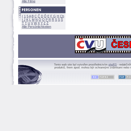
Alle Filme
(
1
5
A
B
C
Č
D
Ď
E
F
G
H
Ch
I
J
K
L
M
N
Ó
O
P
R
Ř
S
Ś
Ť
T
U
V
W
X
Y
Z
Alle Persönlichkeiten
Tento web site byl vytvořen prostřednictvím
phpRS
- redakční
produktů, firem apod. mohou být ochrannými známkami nebo r