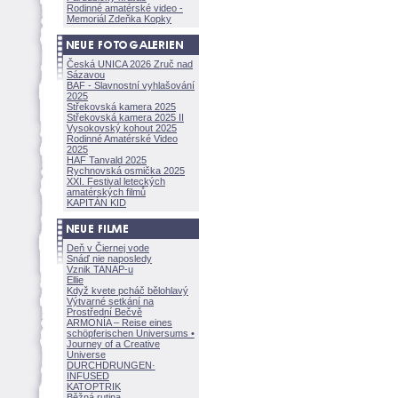
Rodinné amatérské video -
Memoriál Zdeňka Kopky
Česká UNICA 2026 Zruč nad
Sázavou
BAF - Slavnostní vyhlašování
2025
Střekovská kamera 2025
Střekovská kamera 2025 II
Vysokovský kohout 2025
Rodinné Amatérské Video
2025
HAF Tanvald 2025
Rychnovská osmička 2025
XXI. Festival leteckých
amatérských filmů
KAPITÁN KID
Deň v Čiernej vode
Snáď nie naposledy
Vznik TANAP-u
Ellie
Když kvete pcháč bělohlavý
Výtvarné setkání na
Prostřední Bečvě
ARMONÍA – Reise eines
schöpferisch
en Universums •
Journey of a Creative
Universe
DURCHDRUNGEN
·
INFUSED
KATOPTRIK
Běžná rutina