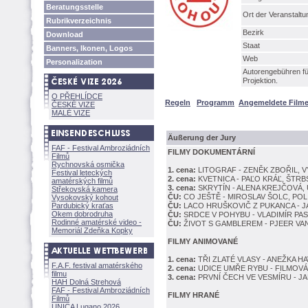
Beratungsstelle
Ort der Veranstaltu
Rubrikverzeichnis
Bezirk
Download
Staat
Banners, Ikonen, Logos
Web
Personalization
Autorengebühren fü
Projektion.
O PŘEHLÍDCE
Regeln
Programm
Angemeldete Film
ČESKÉ VIZE
MALÉ VIZE
Äußerung der Jury
FAF - Festival Ambroziádních
FILMY DOKUMENTÁRNÍ
Filmů
Rychnovská osmička
1. cena:
LITOGRAF - ZENĚK ZBOŘIL, 
Festival leteckých
2. cena:
KVETNICA - PAĽO KRÁĽ, ŠTR
amatérských filmů
3. cena:
SKRYTÍN - ALENA KREJČOVÁ,
Střekovská kamera
ČU:
CO JEŠTĚ - MIROSLAV ŠOLC, POL
Vysokovský kohout
Pardubický kraťas
ČU:
LACO HRUŠKOVIČ Z PUKANCA - JÁ
Okem dobrodruha
ČU:
SRDCE V POHYBU - VLADIMÍR PAS
Rodinné amatérské video -
ČU:
IVOT S GAMBLEREM - PJEER VAN
Memoriál Zdeňka Kopky
FILMY ANIMOVANÉ
1. cena:
TŘI ZLATÉ VLASY - ANEŽKA 
F.A.F. festival amatérského
2. cena:
UDICE UMŘE RYBU - FILMOV
filmu
3. cena:
PRVNÍ ČECH VE VESMÍRU - J
HAH Dolná Strehov
FAF - Festival Ambroziádních
FILMY HRANÉ
Filmů
UNICA Lugano 2026